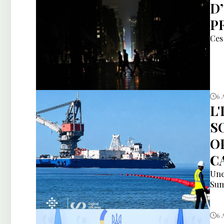
D
P
Ces 
6 
L
S
O
C
Une
Sum
6 