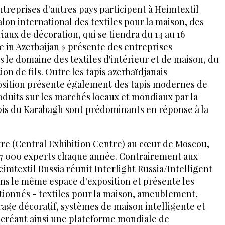
ntreprises d'autres pays participent à Heimtextil
alon international des textiles pour la maison, des
riaux de décoration, qui se tiendra du 14 au 16
 in Azerbaijan » présente des entreprises
s le domaine des textiles d'intérieur et de maison, du
ion de fils. Outre les tapis azerbaïdjanais
xposition présente également des tapis modernes de
duits sur les marchés locaux et mondiaux par la
apis du Karabagh sont prédominants en réponse à la
tre (Central Exhibition Centre) au cœur de Moscou,
 17 000 experts chaque année. Contrairement aux
imtextil Russia réunit Interlight Russia/Intelligent
ans le même espace d'exposition et présente les
ionnés - textiles pour la maison, ameublement,
irage décoratif, systèmes de maison intelligente et
. créant ainsi une plateforme mondiale de