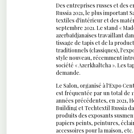
Des entreprises russes et des e
Russia 2021, le plus important S
textiles d'intérieur et des maté
septembre 2021. Le stand « Made
azerbaïdjanaises travaillant dan
tissage de tapis et de la product
traditionnels (classiques), l'e
style nouveau, récemment intro
société « Azerkhaltcha ». Les t
demande.
Le Salon, organisé à l'Expo Cen
est fréquentée par un total de
années précédentes, en 2021, He
Building et Techtextil Russia d
produits des exposants susment
papiers peints, peintures, écla
accessoires pour la maison, etc