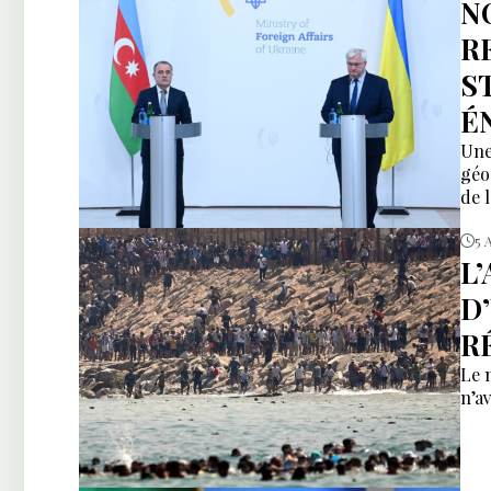
N
R
S
É
Une
géo
de 
5 
L
D
R
Le 
n’av