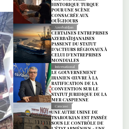
HISTORIQUE TURQUE
POUR UNE SCÈNE
CONSACRÉE AUX
OUÏGHOURS
Azerbaïdjan
CERTAINES ENTREPRISES
AZERBAÏDJANAISES
PASSENT DU STATUT
D’ACTEURS RÉGIONAUX À
CELUI D’ENTREPRISES
MONDIALES
International
LE GOUVERNEMENT
IRANIEN ŒUVRE À LA
RATIFICATION DE LA
CONVENTION SUR LE
STATUT JURIDIQUE DE LA
MER CASPIENNE
Caucase
UNE AUTRE USINE DE
TSAROUKIAN EST PASSÉE
SOUS LE CONTRÔLE DE
L’ÉTAT ARMÉNIEN - UNE