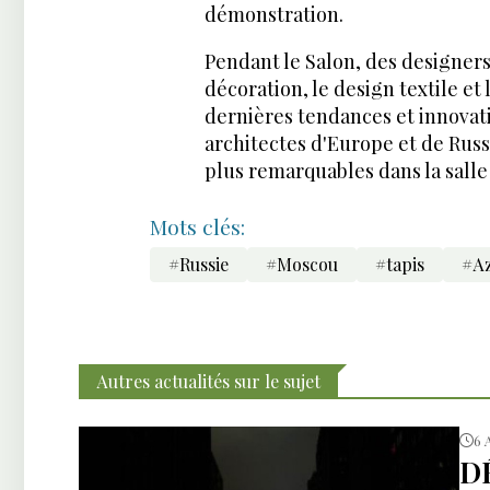
démonstration.
Pendant le Salon, des designers
décoration, le design textile et 
dernières tendances et innovati
architectes d'Europe et de Russ
plus remarquables dans la salle
Mots clés:
#Russie
#Moscou
#tapis
#Az
Autres actualités sur le sujet
6 
D