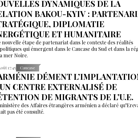
OUVELLES DYNAMIQUES DE LA
ELATION BAKOU-KYIV : PARTENAR
TRATÉGIQUE, DIPLOMATIE
NERGÉTIQUE ET HUMANITAIRE
 nouvelle étape de partenariat dans le contexte des réalités
politiques qui émergent dans le Caucase du Sud et dans la ré
la mer Noire.
Août 17:45
Caucase
’ARMÉNIE DÉMENT L’IMPLANTATIO
’UN CENTRE EXTERNALISÉ DE
ÉTENTION DE MIGRANTS DE L’U.E.
ministère des Affaires étrangères arménien a déclaré qu’Erev
ait pas été consulté.