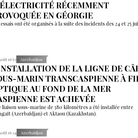
’ÉLECTRICITÉ RÉCEMMENT
ROVOQUÉE EN GÉORGIE
essais ont été organisés à la suite des incidents des 24 et 25 juil
Août 16:53
Azerbaïdjan
'INSTALLATION DE LA LIGNE DE CÂ
OUS-MARIN TRANSCASPIENNE À FI
PTIQUE AU FOND DE LA MER
ASPIENNE EST ACHEVÉE
 liaison sous-marine de 380 kilomètres a été installée entre
gaït (Azerbaïdjan) et Aktaou (Kazakhstan).
Août 16:34
Azerbaïdjan