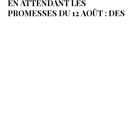
EN ATTENDANT LES
PROMESSES DU 12 AOÛT : DES
ÉLÉMENTS DU DÉBAT
POLITIQUE ET DES
ARGUMENTS JURIDIQUES
AUTOUR DE LA MER
CASPIENNE EN IRAN
L'Iran est censé tenir sa promesse de ratifier la
Convention sur le statut juridique de la mer
Caspienne, adoptée en 2018.