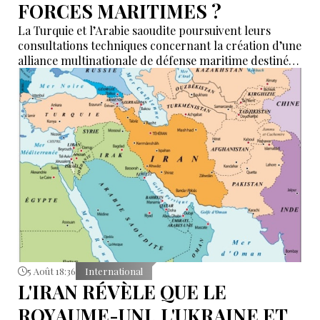
FORCES MARITIMES ?
La Turquie et l’Arabie saoudite poursuivent leurs
consultations techniques concernant la création d’une
alliance multinationale de défense maritime destinée
à garantir la sécurité de la navigation en mer Rouge,
dans le détroit de Bab el-Mandeb et dans le golfe
d’Aden.
5 Août 18:36
International
L'IRAN RÉVÈLE QUE LE
ROYAUME-UNI, L'UKRAINE ET