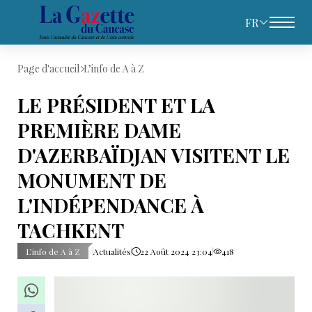
FR
Page d'accueil
L’info de A à Z
LE PRÉSIDENT ET LA
PREMIÈRE DAME
D'AZERBAÏDJAN VISITENT LE
MONUMENT DE
L'INDÉPENDANCE À
TACHKENT
L’info de A à Z
Actualités
22 Août 2024 23:04
418