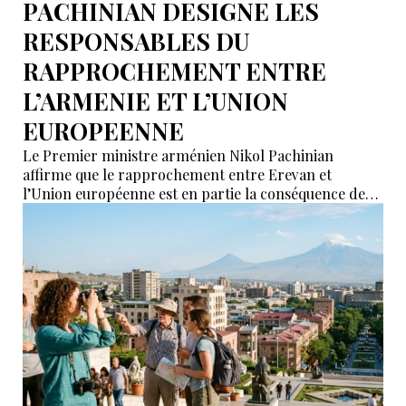
PACHINIAN DESIGNE LES
RESPONSABLES DU
RAPPROCHEMENT ENTRE
L’ARMENIE ET L’UNION
EUROPEENNE
Le Premier ministre arménien Nikol Pachinian
affirme que le rapprochement entre Erevan et
l’Union européenne est en partie la conséquence des
déclarations de certains partenaires de l’Union
économique eurasiatique (UEEA), qui auraient affirmé
que l’Arménie « n’était nécessaire à personne ». Selon
lui, ces propos ont poussé Erevan à rechercher de
nouvelles alternatives économiques et diplomatiques.