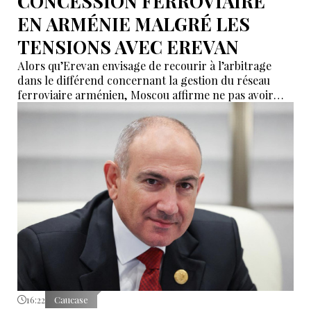
CONCESSION FERROVIAIRE
EN ARMÉNIE MALGRÉ LES
TENSIONS AVEC EREVAN
Alors qu’Erevan envisage de recourir à l’arbitrage
dans le différend concernant la gestion du réseau
ferroviaire arménien, Moscou affirme ne pas avoir
reçu de demande officielle visant à mettre fin à la
concession du « Chemin de fer du Caucase du Sud ».
Le vice-Premier ministre russe Alexeï Overchouk
défend la poursuite de la concession et appelle au
dialogue.
16:22
Caucase