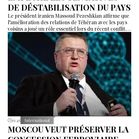
DE DÉSTABILISATION DU PAYS
Le président iranien Massoud Pezeshkian affirme que
l’amélioration des relations de Téhéran avec les pays
voisins a joué un rôle essentiel lors du récent conflit.
Selon lui, les États de la région auraient empêché des
tentatives d’infiltration et de troubles aux frontières
nord-ouest et sud-est de l’Iran.
16:45
International
MOSCOU VEUT PRÉSERVER LA