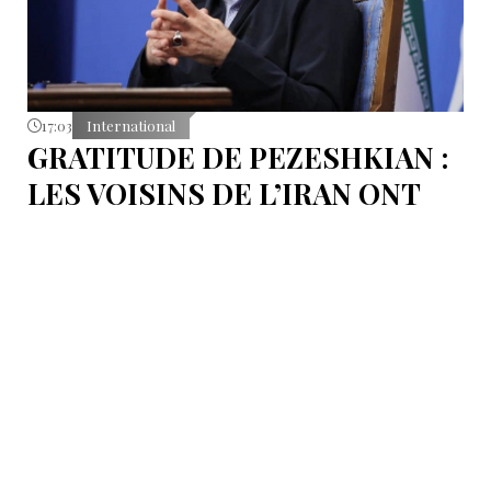
17:03
International
GRATITUDE DE PEZESHKIAN :
LES VOISINS DE L’IRAN ONT
EMPÊCHÉ LES TENTATIVES
DE DÉSTABILISATION DU PAYS
Le président iranien Massoud Pezeshkian affirme que
l’amélioration des relations de Téhéran avec les pays
voisins a joué un rôle essentiel lors du récent conflit.
Selon lui, les États de la région auraient empêché des
tentatives d’infiltration et de troubles aux frontières
nord-ouest et sud-est de l’Iran.