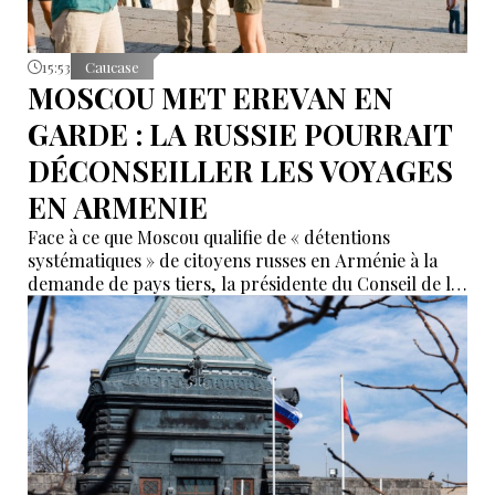
15:53
Caucase
MOSCOU MET EREVAN EN
GARDE : LA RUSSIE POURRAIT
DÉCONSEILLER LES VOYAGES
EN ARMENIE
Face à ce que Moscou qualifie de « détentions
systématiques » de citoyens russes en Arménie à la
demande de pays tiers, la présidente du Conseil de la
Fédération, Valentina Matvienko, a adressé une mise
en garde à Erevan. Selon elle, si cette pratique se
poursuit, la Russie pourrait recommander à ses
ressortissants de renoncer aux voyages en Arménie.