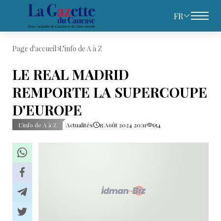
FR
Page d'accueil
L’info de A à Z
LE REAL MADRID
REMPORTE LA SUPERCOUPE
D'EUROPE
L’info de A à Z
Actualités
15 Août 2024 20:11
654