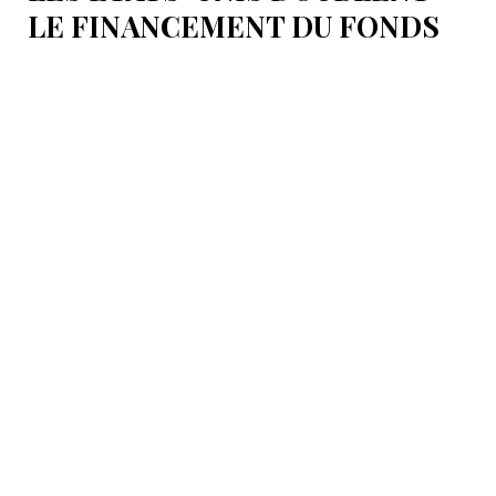
LE FINANCEMENT DU FONDS
T.R.I.P.P.+ À 402 MILLIONS DE
DOLLARS POUR DES PROJETS
EN ARMÉNIE .
Dans cette configuration, il existera la "TRIPP
Development Company" et le "TRIPP+ Enterprise
Fund", dirigé par l'homme d'affaires Konstantin
Sokolov