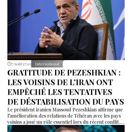
7 Août 17:03
International
GRATITUDE DE PEZESHKIAN :
LES VOISINS DE L’IRAN ONT
EMPÊCHÉ LES TENTATIVES
DE DÉSTABILISATION DU PAYS
Le président iranien Massoud Pezeshkian affirme que
l’amélioration des relations de Téhéran avec les pays
voisins a joué un rôle essentiel lors du récent conflit.
Selon lui, les États de la région auraient empêché des