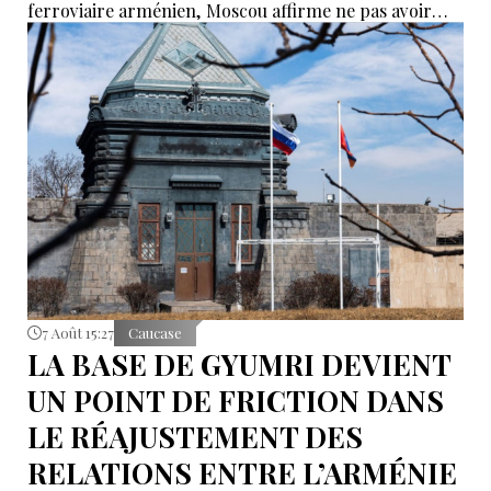
ferroviaire arménien, Moscou affirme ne pas avoir
reçu de demande officielle visant à mettre fin à la
concession du « Chemin de fer du Caucase du Sud ».
Le vice-Premier ministre russe Alexeï Overchouk
défend la poursuite de la concession et appelle au
dialogue.
7 Août 15:27
Caucase
LA BASE DE GYUMRI DEVIENT
UN POINT DE FRICTION DANS
LE RÉAJUSTEMENT DES
RELATIONS ENTRE L’ARMÉNIE