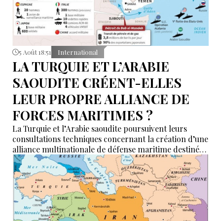
5 Août 18:51
International
LA TURQUIE ET L’ARABIE
SAOUDITE CRÉENT-ELLES
LEUR PROPRE ALLIANCE DE
FORCES MARITIMES ?
La Turquie et l’Arabie saoudite poursuivent leurs
consultations techniques concernant la création d’une
alliance multinationale de défense maritime destinée
à garantir la sécurité de la navigation en mer Rouge,
dans le détroit de Bab el-Mandeb et dans le golfe
d’Aden.