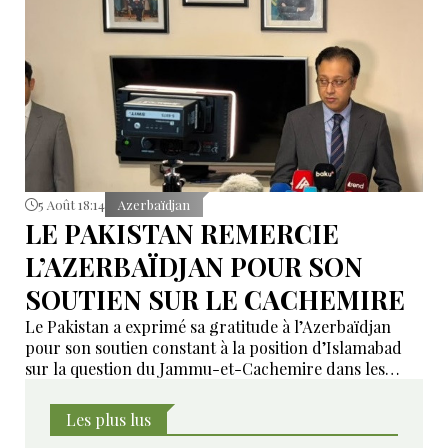
5 Août 18:14
Azerbaïdjan
LE PAKISTAN REMERCIE
L’AZERBAÏDJAN POUR SON
SOUTIEN SUR LE CACHEMIRE
Le Pakistan a exprimé sa gratitude à l’Azerbaïdjan
pour son soutien constant à la position d’Islamabad
sur la question du Jammu-et-Cachemire dans les
instances internationales.
Les plus lus