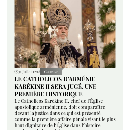
31 Juillet 12:18
Caucase
LE CATHOLICOS D'ARMÉNIE
KARÉKINE II SERA JUGÉ. UNE
PREMIÈRE HISTORIQUE
Le Catholicos Karékine II, chef de l'Église
apostolique arménienne, doit comparaître
devant la justice dans ce qui est présenté
comme la première affaire pénale visant le plus
haut dignitaire de l'Église dans l'histoire