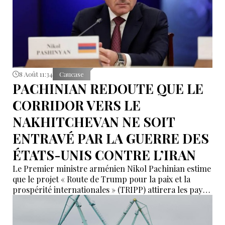
8 Août 11:34
Caucase
PACHINIAN REDOUTE QUE LE
CORRIDOR VERS LE
NAKHITCHEVAN NE SOIT
ENTRAVÉ PAR LA GUERRE DES
ÉTATS-UNIS CONTRE L’IRAN
Le Premier ministre arménien Nikol Pachinian estime
que le projet « Route de Trump pour la paix et la
prospérité internationales » (TRIPP) attirera les pays
de la région, mais il a également déclaré que
l’instabilité régionale pourrait entraver sa mise en
œuvre.