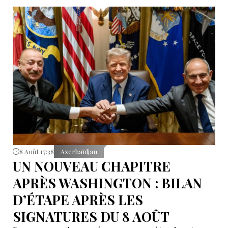
8 Août 17:38
Azerbaïdjan
UN NOUVEAU CHAPITRE
APRÈS WASHINGTON : BILAN
D’ÉTAPE APRÈS LES
SIGNATURES DU 8 AOÛT