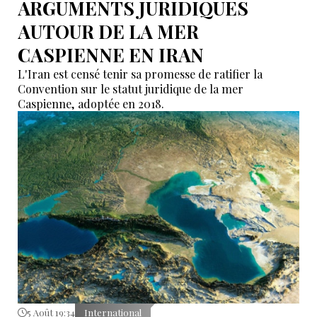
ARGUMENTS JURIDIQUES
AUTOUR DE LA MER
CASPIENNE EN IRAN
L'Iran est censé tenir sa promesse de ratifier la
Convention sur le statut juridique de la mer
Caspienne, adoptée en 2018.
5 Août 19:34
International