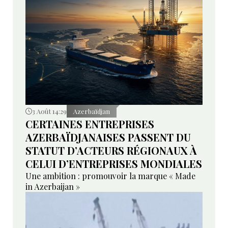
3 Août 14:29
Azerbaïdjan
CERTAINES ENTREPRISES
AZERBAÏDJANAISES PASSENT DU
STATUT D’ACTEURS RÉGIONAUX À
CELUI D’ENTREPRISES MONDIALES
Une ambition : promouvoir la marque « Made
in Azerbaijan »