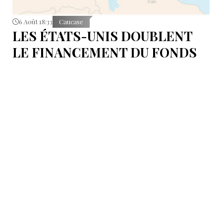
6 Août 18:33
Caucase
LES ÉTATS-UNIS DOUBLENT
LE FINANCEMENT DU FONDS
T.R.I.P.P.+ À 402 MILLIONS DE
DOLLARS POUR DES PROJETS
EN ARMÉNIE .
Dans cette configuration, il existera la "TRIPP
Development Company" et le "TRIPP+ Enterprise
Fund", dirigé par l'homme d'affaires Konstantin
Sokolov