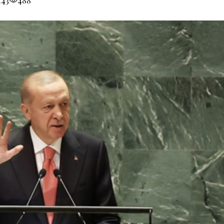
:43
488