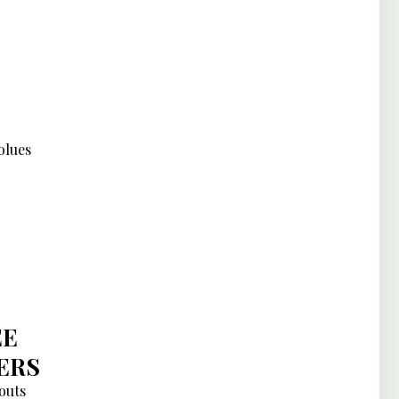
olues
ÉE
ERS
outs