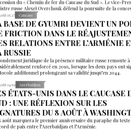
cession du « Chemin de fer du Caucase du Sud ». Le vice-Pre
istre russe Alexeï Overchouk défend la poursuite de la conce
appelle au dialogue.
Août 15:27
Caucase
A BASE DE GYUMRI DEVIENT UN PO
E FRICTION DANS LE RÉAJUSTEME
ES RELATIONS ENTRE L’ARMÉNIE E
A RUSSIE
fondement juridique de la présence militaire russe remonte à 
sidérablement renforcé en 2010, lorsque les deux pays ont s
tocole additionnel prolongeant sa validité jusqu’en 2044.
Août 14:59
Azerbaïdjan
ES ÉTATS-UNIS DANS LE CAUCASE 
UD : UNE RÉFLEXION SUR LES
IGNATURES DU 8 AOÛT À WASHING
8 août marquera le premier anniversaire du paraphe du texte
ccord de paix entre l’Azerbaïdjan et l’Arménie.