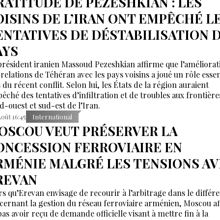
RATITUDE DE PEZESHKIAN : LES
OISINS DE L’IRAN ONT EMPÊCHÉ L
ENTATIVES DE DÉSTABILISATION 
AYS
président iranien Massoud Pezeshkian affirme que l’améliorat
 relations de Téhéran avec les pays voisins a joué un rôle essen
 du récent conflit. Selon lui, les États de la région auraient
êché des tentatives d’infiltration et de troubles aux frontière
d-ouest et sud-est de l’Iran.
Août 16:45
International
OSCOU VEUT PRÉSERVER LA
ONCESSION FERROVIAIRE EN
RMÉNIE MALGRÉ LES TENSIONS A
REVAN
rs qu’Erevan envisage de recourir à l’arbitrage dans le différ
cernant la gestion du réseau ferroviaire arménien, Moscou a
pas avoir reçu de demande officielle visant à mettre fin à la