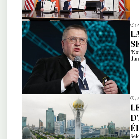
7 
L
S
"No
dan
7 
L
D
É
Sel