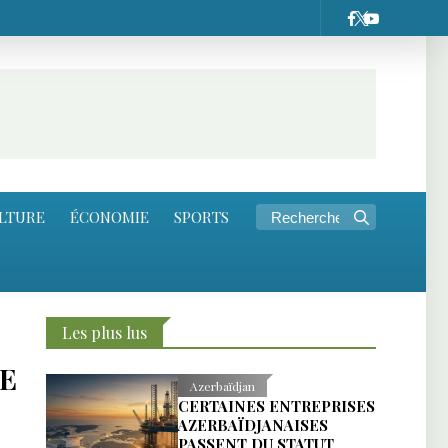
LTURE
ÉCONOMIE
SPORTS
Les plus lus
E
Azerbaïdjan
CERTAINES ENTREPRISES
AZERBAÏDJANAISES
PASSENT DU STATUT