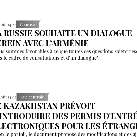
Août 14:27
Caucase
A RUSSIE SOUHAITE UN DIALOGUE
EREIN AVEC L’ARMÉNIE
us sommes favorables à ce que toutes ces questions soient rés
s le cadre de consultations et d’un dialogue".
Août 14:03
Asie centrale
E KAZAKHSTAN PRÉVOIT
'INTRODUIRE DES PERMIS D'ENTR
LECTRONIQUES POUR LES ÉTRANG
on le portail, le document propose des modifications et des aj