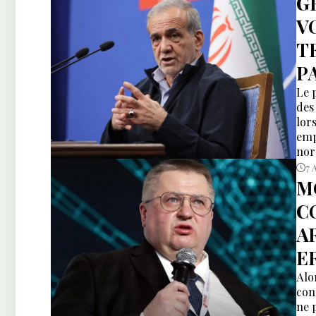
G
V
T
P
Le 
des
lors
emp
nor
7 
M
C
A
E
Alo
con
ne 