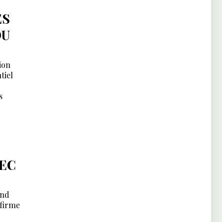
ES
DU
ion
tiel
s
VEC
end
ffirme