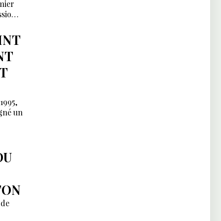
mier
ssion
INT
NT
T
1995,
igné un
DU
TON
 de