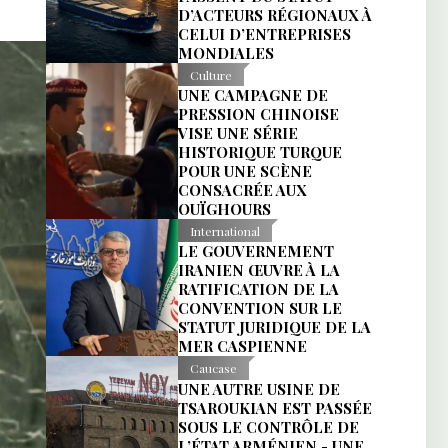
D’ACTEURS RÉGIONAUX À
CELUI D’ENTREPRISES
MONDIALES
Culture
UNE CAMPAGNE DE
PRESSION CHINOISE
VISE UNE SÉRIE
HISTORIQUE TURQUE
POUR UNE SCÈNE
CONSACRÉE AUX
OUÏGHOURS
International
LE GOUVERNEMENT
IRANIEN ŒUVRE À LA
RATIFICATION DE LA
CONVENTION SUR LE
STATUT JURIDIQUE DE LA
MER CASPIENNE
Caucase
UNE AUTRE USINE DE
TSAROUKIAN EST PASSÉE
SOUS LE CONTRÔLE DE
L’ÉTAT ARMÉNIEN - UNE