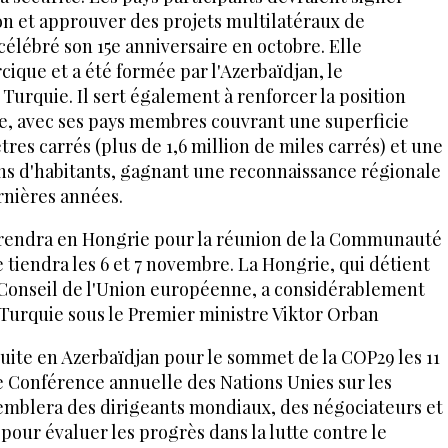
on et approuver des projets multilatéraux de
 célébré son 15e anniversaire en octobre. Elle
cique et a été formée par l'Azerbaïdjan, le
a Turquie. Il sert également à renforcer la position
e, avec ses pays membres couvrant une superficie
ètres carrés (plus de 1,6 million de miles carrés) et une
ons d'habitants, gagnant une reconnaissance régionale
rnières années.
 rendra en Hongrie pour la réunion de la Communauté
tiendra les 6 et 7 novembre. La Hongrie, qui détient
Conseil de l'Union européenne, a considérablement
 Turquie sous le Premier ministre Viktor Orban
uite en Azerbaïdjan pour le sommet de la COP29 les 11
e Conférence annuelle des Nations Unies sur les
mblera des dirigeants mondiaux, des négociateurs et
ur évaluer les progrès dans la lutte contre le