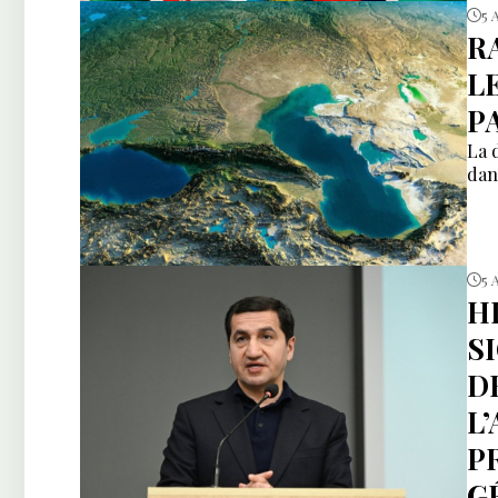
5 
R
L
P
La 
dan
5 
H
S
D
L
P
G