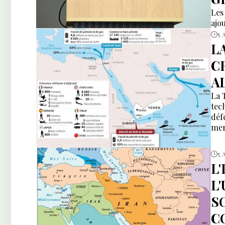
Les
ajou
5 
L
C
A
La 
tec
déf
mer
5 
L
L
S
C