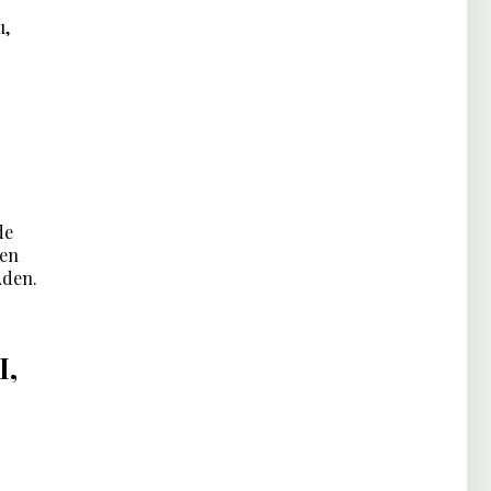
u,
de
 en
Aden.
I,