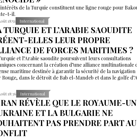
 intérêts de la Turquie constituent une ligne rouge pour Bako
te-t-il.
Août 18:51
International
A TURQUIE ET L’ARABIE SAOUDITE
RÉENT-ELLES LEUR PROPRE
LLIANCE DE FORCES MARITIMES ?
Turquie et l’Arabie saoudite poursuivent leurs consultations
hniques concernant la création d’une alliance multinationale 
ense maritime destinée à garantir la sécurité de la navigation
 Rouge, dans le détroit de Bab el-Mandeb et dans le golfe d’
Août 18:36
International
'IRAN RÉVÈLE QUE LE ROYAUME-UN
'UKRAINE ET LA BULGARIE NE
OUHAITENT PAS PRENDRE PART AU
ONFLIT