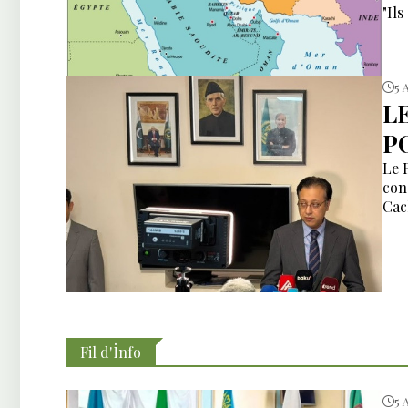
"Ils
5 
L
P
Le 
con
Cac
Fil d'İnfo
5 