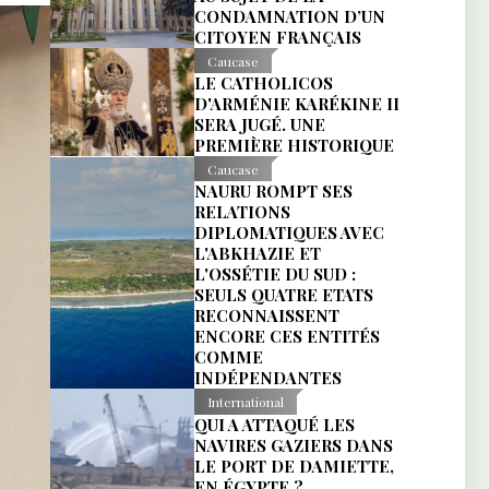
CONDAMNATION D’UN
CITOYEN FRANÇAIS
Caucase
LE CATHOLICOS
D'ARMÉNIE KARÉKINE II
SERA JUGÉ. UNE
PREMIÈRE HISTORIQUE
Caucase
NAURU ROMPT SES
RELATIONS
DIPLOMATIQUES AVEC
L'ABKHAZIE ET
L'OSSÉTIE DU SUD :
SEULS QUATRE ETATS
RECONNAISSENT
ENCORE CES ENTITÉS
COMME
INDÉPENDANTES
International
QUI A ATTAQUÉ LES
NAVIRES GAZIERS DANS
LE PORT DE DAMIETTE,
EN ÉGYPTE ?