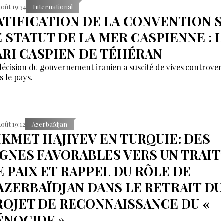
Août 19:34
International
ATIFICATION DE LA CONVENTION 
E STATUT DE LA MER CASPIENNE : 
ARI CASPIEN DE TÉHÉRAN
décision du gouvernement iranien a suscité de vives controve
s le pays.
Août 19:12
Azerbaïdjan
IKMET HAJIYEV EN TURQUIE: DES
IGNES FAVORABLES VERS UN TRAI
E PAIX ET RAPPEL DU RÔLE DE
’AZERBAÏDJAN DANS LE RETRAIT D
ROJET DE RECONNAISSANCE DU «
ÉNOCIDE »