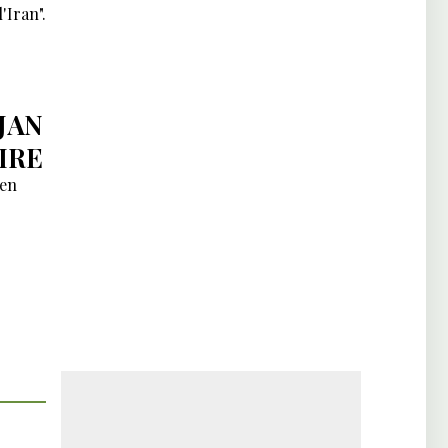
'Iran".
JAN
IRE
ien