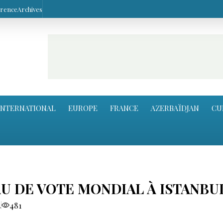
arence
Archives
INTERNATIONAL
EUROPE
FRANCE
AZERBAÏDJAN
CU
U DE VOTE MONDIAL À ISTANBU
4
481