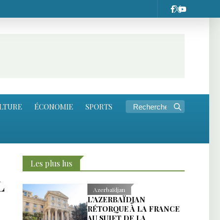
LTURE
ÉCONOMIE
SPORTS
Les plus lus
L
Azerbaïdjan
L’AZERBAÏDJAN
RÉTORQUE À LA FRANCE
AU SUJET DE LA