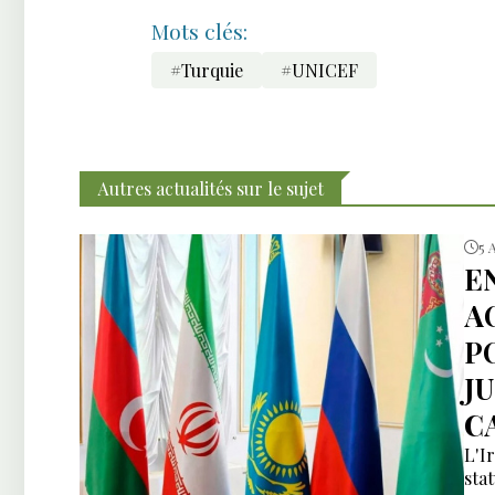
Mots clés:
#Turquie
#UNICEF
Autres actualités sur le sujet
5 
E
A
P
J
C
L'I
sta