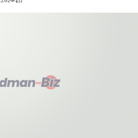
22:02
432