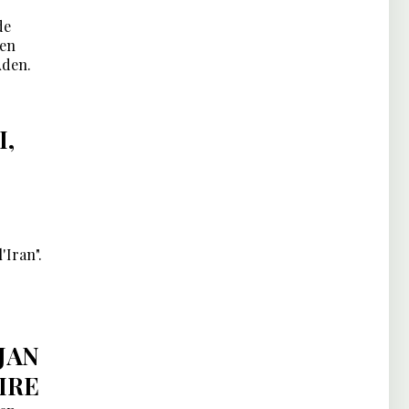
de
 en
Aden.
I,
'Iran".
JAN
IRE