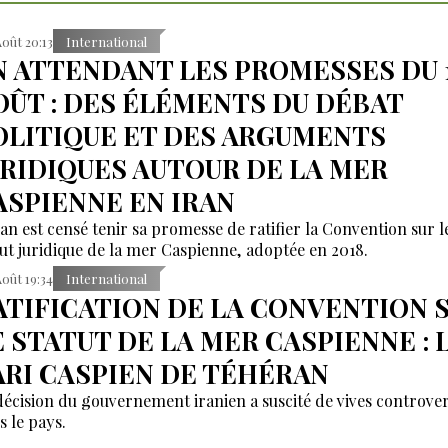
Août 20:13
International
N ATTENDANT LES PROMESSES DU 
OÛT : DES ÉLÉMENTS DU DÉBAT
OLITIQUE ET DES ARGUMENTS
URIDIQUES AUTOUR DE LA MER
ASPIENNE EN IRAN
ran est censé tenir sa promesse de ratifier la Convention sur l
tut juridique de la mer Caspienne, adoptée en 2018.
Août 19:34
International
ATIFICATION DE LA CONVENTION 
E STATUT DE LA MER CASPIENNE : 
ARI CASPIEN DE TÉHÉRAN
décision du gouvernement iranien a suscité de vives controve
s le pays.