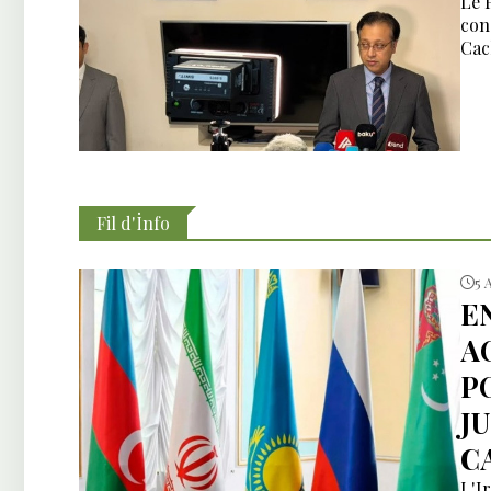
Le 
con
Cac
Fil d'İnfo
5 
E
A
P
J
C
L'I