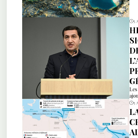
5 
H
S
D
L
P
G
Les
ajou
5 
L
C
A