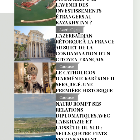
L’AVENIR DES
INVESTISSEMENTS
ÉTRANGERS AU
KAZAKHSTAN ?
Azerbaïdjan
L’AZERBAÏDJAN
RÉTORQUE À LA FRANCE
AU SUJET DE LA
CONDAMNATION D’UN
CITOYEN FRANÇAIS
Caucase
LE CATHOLICOS
D'ARMÉNIE KARÉKINE II
SERA JUGÉ. UNE
PREMIÈRE HISTORIQUE
Caucase
NAURU ROMPT SES
RELATIONS
DIPLOMATIQUES AVEC
L'ABKHAZIE ET
L'OSSÉTIE DU SUD :
SEULS QUATRE ETATS
RECONNAISSENT