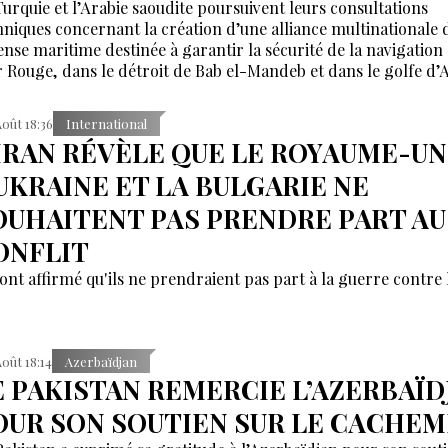
Turquie et l’Arabie saoudite poursuivent leurs consultations
hniques concernant la création d’une alliance multinationale 
ense maritime destinée à garantir la sécurité de la navigation
 Rouge, dans le détroit de Bab el-Mandeb et dans le golfe d’
Août 18:36
International
'IRAN RÉVÈLE QUE LE ROYAUME-UN
'UKRAINE ET LA BULGARIE NE
OUHAITENT PAS PRENDRE PART AU
ONFLIT
 ont affirmé qu'ils ne prendraient pas part à la guerre contre l
Août 18:14
Azerbaïdjan
E PAKISTAN REMERCIE L’AZERBAÏD
OUR SON SOUTIEN SUR LE CACHEM