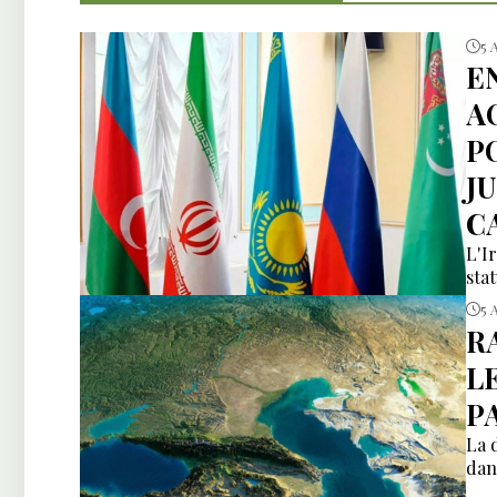
5 
E
A
P
J
C
L'I
sta
5 
R
L
P
La 
dan