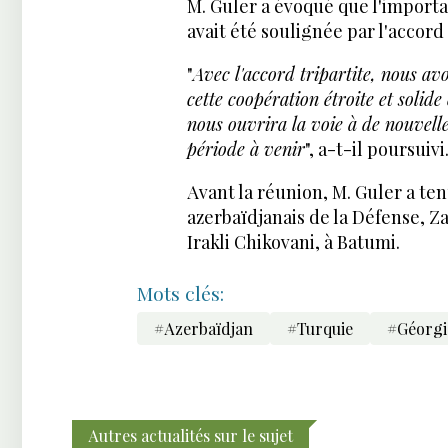
M. Guler a évoqué que l'import
avait été soulignée par l'accord 
"
Avec l'accord tripartite, nous a
cette coopération étroite et solid
nous ouvrira la voie à de nouvell
période à venir
", a-t-il poursuivi
Avant la réunion, M. Guler a te
azerbaïdjanais de la Défense, Za
Irakli Chikovani, à Batumi.
Mots clés:
#Azerbaïdjan
#Turquie
#Géorgi
Autres actualités sur le sujet