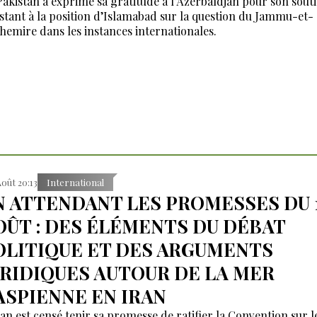
Pakistan a exprimé sa gratitude à l’Azerbaïdjan pour son sout
stant à la position d’Islamabad sur la question du Jammu-et-
hemire dans les instances internationales.
Août 20:13
International
N ATTENDANT LES PROMESSES DU 
OÛT : DES ÉLÉMENTS DU DÉBAT
OLITIQUE ET DES ARGUMENTS
URIDIQUES AUTOUR DE LA MER
ASPIENNE EN IRAN
ran est censé tenir sa promesse de ratifier la Convention sur l