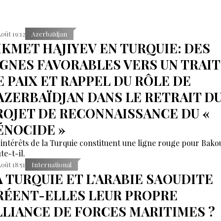
Août 19:12
Azerbaïdjan
IKMET HAJIYEV EN TURQUIE: DES
IGNES FAVORABLES VERS UN TRAI
E PAIX ET RAPPEL DU RÔLE DE
’AZERBAÏDJAN DANS LE RETRAIT D
ROJET DE RECONNAISSANCE DU «
ÉNOCIDE »
 intérêts de la Turquie constituent une ligne rouge pour Bako
te-t-il.
Août 18:51
International
A TURQUIE ET L’ARABIE SAOUDITE
RÉENT-ELLES LEUR PROPRE
LLIANCE DE FORCES MARITIMES ?