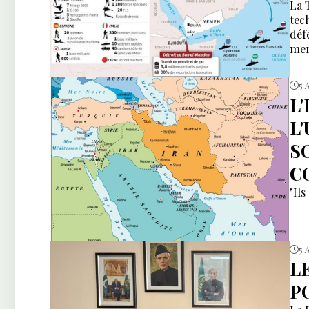
La 
tec
déf
mer
5 
L
L
S
C
"Ils
5 
L
P