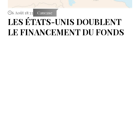
6 Août 18:33
Caucase
LES ÉTATS-UNIS DOUBLENT
LE FINANCEMENT DU FONDS
T.R.I.P.P.+ À 402 MILLIONS DE
DOLLARS POUR DES PROJETS
EN ARMÉNIE .
Dans cette configuration, il existera la "TRIPP
Development Company" et le "TRIPP+ Enterprise
Fund", dirigé par l'homme d'affaires Konstantin
Sokolov