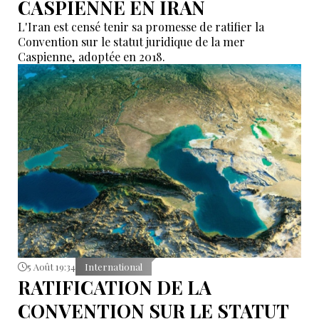
CASPIENNE EN IRAN
L'Iran est censé tenir sa promesse de ratifier la
Convention sur le statut juridique de la mer
Caspienne, adoptée en 2018.
5 Août 19:34
International
RATIFICATION DE LA
CONVENTION SUR LE STATUT