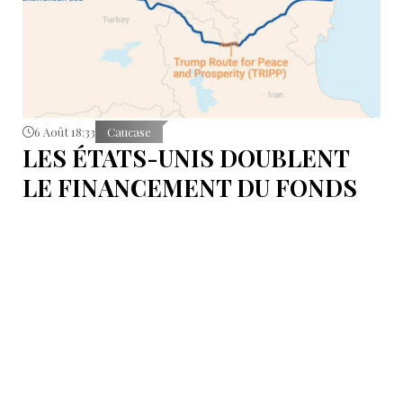
6 Août 18:33
Caucase
LES ÉTATS-UNIS DOUBLENT
LE FINANCEMENT DU FONDS
T.R.I.P.P.+ À 402 MILLIONS DE
DOLLARS POUR DES PROJETS
EN ARMÉNIE .
Dans cette configuration, il existera la "TRIPP
Development Company" et le "TRIPP+ Enterprise
Fund", dirigé par l'homme d'affaires Konstantin
Sokolov