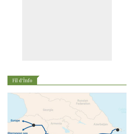
Fil d'İnfo