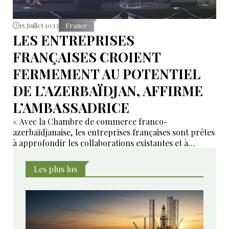
15 Juillet 10:13
France
LES ENTREPRISES
FRANÇAISES CROIENT
FERMEMENT AU POTENTIEL
DE L’AZERBAÏDJAN, AFFIRME
L’AMBASSADRICE
« Avec la Chambre de commerce franco-
azerbaïdjanaise, les entreprises françaises sont prêtes
à approfondir les collaborations existantes et à
développer de nouveaux domaines de coopération ».
Les plus lus