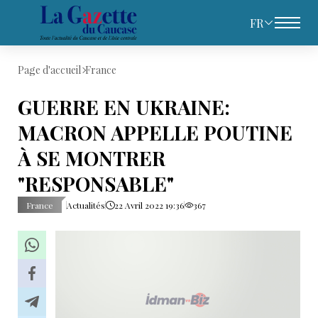
FR
Page d'accueil
France
GUERRE EN UKRAINE:
MACRON APPELLE POUTINE
À SE MONTRER
"RESPONSABLE"
France
Actualités
22 Avril 2022 19:36
367