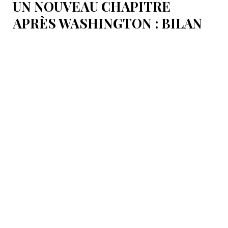
UN NOUVEAU CHAPITRE
APRÈS WASHINGTON : BILAN
D’ÉTAPE APRÈS LES
SIGNATURES DU 8 AOÛT
Pour mesurer les conséquences concrètes de cet
accord.