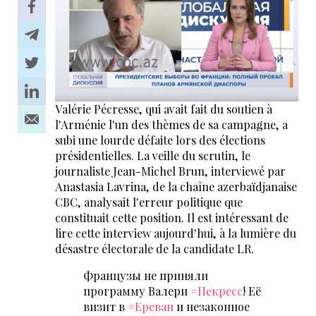
Valérie Pécresse, qui avait fait du soutien à
l'Arménie l'un des thèmes de sa campagne, a
subi une lourde défaite lors des élections
présidentielles. La veille du scrutin, le
journaliste Jean-Michel Brun, interviewé par
Anastasia Lavrina, de la chaîne azerbaïdjanaise
CBC, analysait l'erreur politique que
constituait cette position. Il est intéressant de
lire cette interview aujourd'hui, à la lumière du
désastre électorale de la candidate LR.
Французы не приняли
программу Валери
#Пекресс
! Её
визит в
#Ереван
и незаконное