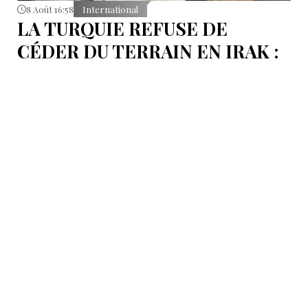
8 Août 16:58
International
LA TURQUIE REFUSE DE
CÉDER DU TERRAIN EN IRAK :
L’OLÉODUC RIVAL KIRKOUK-
BANIAS, EN SYRIE
Le véritable coût de la politique d’Ankara ne réside
pas dans les procédures d’arbitrage et les
indemnisations mais dans la perte de ce statut même
d’« intermédiaire indispensable » que la Turquie a mis
des décennies à construire.