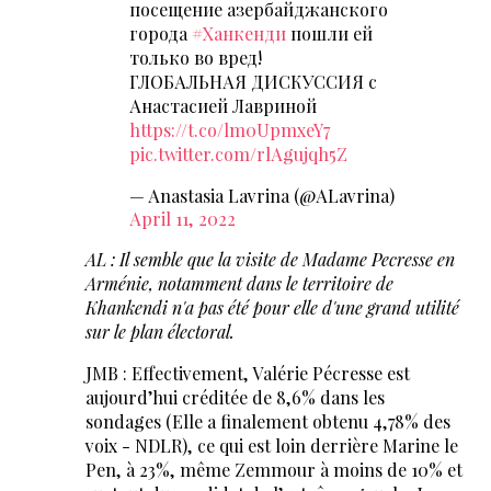
посещение азербайджанского
города
#Ханкенди
пошли ей
только во вред!
ГЛОБАЛЬНАЯ ДИСКУССИЯ с
Анастасией Лавриной
https://t.co/lm0UpmxeY7
pic.twitter.com/rlAgujqh5Z
— Anastasia Lavrina (@ALavrina)
April 11, 2022
AL : Il semble que la visite de Madame Pecresse en
Arménie, notamment dans le territoire de
Khankendi n'a pas été pour elle d'une grand utilité
sur le plan électoral.
JMB : Effectivement, Valérie Pécresse est
aujourd’hui créditée de 8,6% dans les
sondages (Elle a finalement obtenu 4,78% des
voix - NDLR), ce qui est loin derrière Marine le
Pen, à 23%, même Zemmour à moins de 10% et