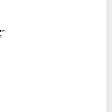
res
e