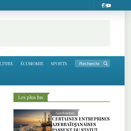
LTURE
ÉCONOMIE
SPORTS
Les plus lus
Azerbaïdjan
CERTAINES ENTREPRISES
AZERBAÏDJANAISES
PASSENT DU STATUT