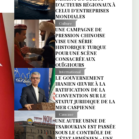
D’ACTEURS RÉGIONAUX À
CELUI D’ENTREPRISES
MONDIALES
Culture
UNE CAMPAGNE DE
PRESSION CHINOISE
VISE UNE SÉRIE
HISTORIQUE TURQUE
POUR UNE SCÈNE
CONSACRÉE AUX
OUÏGHOURS
International
LE GOUVERNEMENT
IRANIEN ŒUVRE À LA
RATIFICATION DE LA
CONVENTION SUR LE
STATUT JURIDIQUE DE LA
MER CASPIENNE
Caucase
UNE AUTRE USINE DE
TSAROUKIAN EST PASSÉE
SOUS LE CONTRÔLE DE
L’ÉTAT ARMÉNIEN - UNE