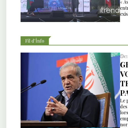
« A
ent
exi
Fil d'İnfo
17
G
V
T
P
Le 
des
lors
emp
nor