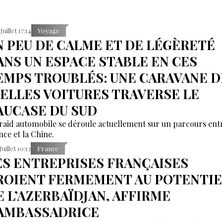
Juillet 17:14
Voyage
N PEU DE CALME ET DE LÉGÈRETÉ
ANS UN ESPACE STABLE EN CES
EMPS TROUBLÉS: UNE CARAVANE D
IELLES VOITURES TRAVERSE LE
AUCASE DU SUD
raid automobile se déroule actuellement sur un parcours entr
nce et la Chine.
Juillet 10:13
France
ES ENTREPRISES FRANÇAISES
ROIENT FERMEMENT AU POTENTIE
E L’AZERBAÏDJAN, AFFIRME
’AMBASSADRICE