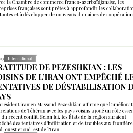
vec la Chambre de commerce franco-azerbaïdjanaise, les
reprises françaises sont prêtes à approfondir les collaboratio
stantes et à développer de nouveaux domaines de coopération 
:03
International
RATITUDE DE PEZESHKIAN : LES
OISINS DE L’IRAN ONT EMPÊCHÉ L
ENTATIVES DE DÉSTABILISATION 
AYS
président iranien Massoud Pezeshkian affirme que l’améliorat
 relations de Téhéran avec les pays voisins a joué un rôle essen
 du récent conflit. Selon lui, les États de la région auraient
êché des tentatives d’infiltration et de troubles aux frontière
d-ouest et sud-est de l’Iran.