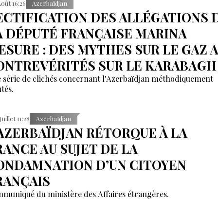
Août 16:26
Azerbaïdjan
ECTIFICATION DES ALLÉGATIONS 
A DÉPUTÉ FRANÇAISE MARINA
ESURE : DES MYTHES SUR LE GAZ 
ONTREVÉRITÉS SUR LE KARABAGH
 série de clichés concernant l'Azerbaïdjan méthodiquement
tés.
Juillet 11:28
Azerbaïdjan
’AZERBAÏDJAN RÉTORQUE À LA
RANCE AU SUJET DE LA
ONDAMNATION D’UN CITOYEN
RANÇAIS
muniqué du ministère des Affaires étrangères.