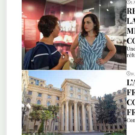
5 
R
L
M
C
Une
réfu
31 
L
F
C
F
Com