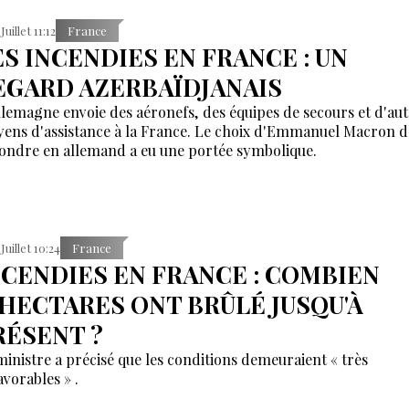
Juillet 11:12
France
ES INCENDIES EN FRANCE : UN
EGARD AZERBAÏDJANAIS
llemagne envoie des aéronefs, des équipes de secours et d'aut
ens d'assistance à la France. Le choix d'Emmanuel Macron d
ondre en allemand a eu une portée symbolique.
 Juillet 10:24
France
NCENDIES EN FRANCE : COMBIEN
'HECTARES ONT BRÛLÉ JUSQU'À
RÉSENT ?
ministre a précisé que les conditions demeuraient « très
avorables » .