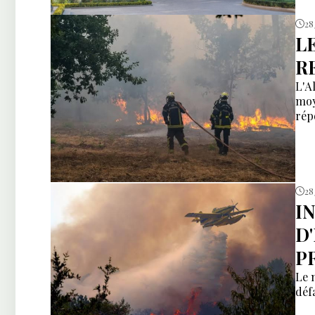
28 
L
R
L'A
moy
rép
28
I
D
P
Le 
déf