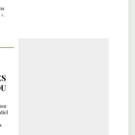
ns
».
ES
DU
ion
tiel
s