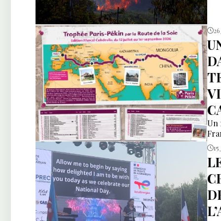
26 
U
D
T
V
C
Un 
Fra
15 
L
C
D
L