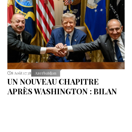
8 Août 17:38
Azerbaïdjan
UN NOUVEAU CHAPITRE
APRÈS WASHINGTON : BILAN
D’ÉTAPE APRÈS LES
SIGNATURES DU 8 AOÛT
Pour mesurer les conséquences concrètes de cet
accord.