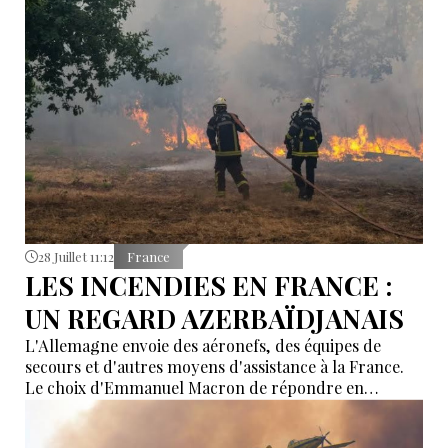
28 Juillet 11:12
France
LES INCENDIES EN FRANCE :
UN REGARD AZERBAÏDJANAIS
L'Allemagne envoie des aéronefs, des équipes de
secours et d'autres moyens d'assistance à la France.
Le choix d'Emmanuel Macron de répondre en
allemand a eu une portée symbolique.