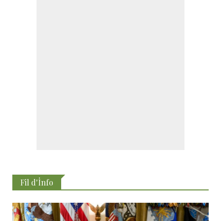
Fil d'İnfo