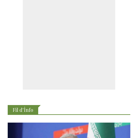
Fil d'İnfo