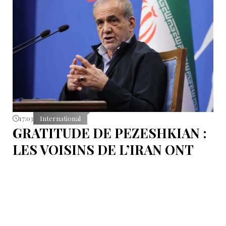
17:03
International
GRATITUDE DE PEZESHKIAN :
LES VOISINS DE L’IRAN ONT
EMPÊCHÉ LES TENTATIVES
DE DÉSTABILISATION DU PAYS
Le président iranien Massoud Pezeshkian affirme que
l’amélioration des relations de Téhéran avec les pays
voisins a joué un rôle essentiel lors du récent conflit.