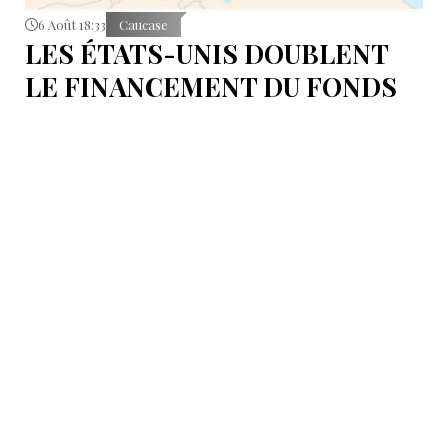
6 Août 18:33
Caucase
LES ÉTATS-UNIS DOUBLENT
LE FINANCEMENT DU FONDS
T.R.I.P.P.+ À 402 MILLIONS DE
DOLLARS POUR DES PROJETS
EN ARMÉNIE .
Dans cette configuration, il existera la "TRIPP
Development Company" et le "TRIPP+ Enterprise
Fund", dirigé par l'homme d'affaires Konstantin
Sokolov