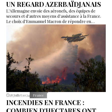
UN REGARD AZERBAÏDJANAIS
L'Allemagne envoie des aéronefs, des équipes de
secours et d'autres moyens d'assistance à la France.
Le choix d'Emmanuel Macron de répondre en
allemand a eu une portée symbolique.
28 Juillet 10:24
France
INCENDIES EN FRANCE :
COMBIEN D'HECTARES ONT