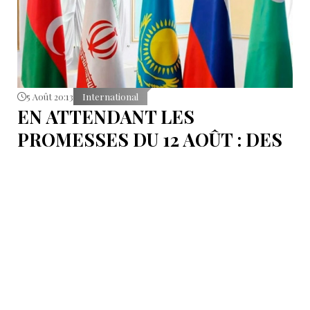
5 Août 20:13
International
EN ATTENDANT LES
PROMESSES DU 12 AOÛT : DES
ÉLÉMENTS DU DÉBAT
POLITIQUE ET DES
ARGUMENTS JURIDIQUES
AUTOUR DE LA MER
CASPIENNE EN IRAN
L'Iran est censé tenir sa promesse de ratifier la
Convention sur le statut juridique de la mer
Caspienne, adoptée en 2018.