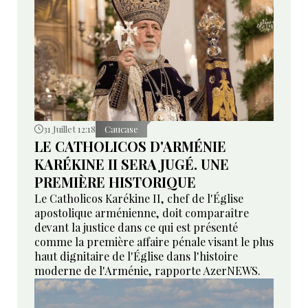
31 Juillet 12:18
Caucase
LE CATHOLICOS D'ARMÉNIE
KARÉKINE II SERA JUGÉ. UNE
PREMIÈRE HISTORIQUE
Le Catholicos Karékine II, chef de l'Église
apostolique arménienne, doit comparaître
devant la justice dans ce qui est présenté
comme la première affaire pénale visant le plus
haut dignitaire de l'Église dans l'histoire
moderne de l'Arménie, rapporte AzerNEWS.