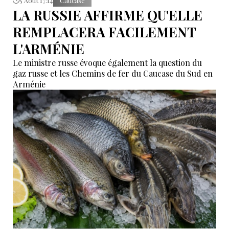
5 Août 17:14
Caucase
LA RUSSIE AFFIRME QU'ELLE
REMPLACERA FACILEMENT
L'ARMÉNIE
Le ministre russe évoque également la question du
gaz russe et les Chemins de fer du Caucase du Sud en
Arménie