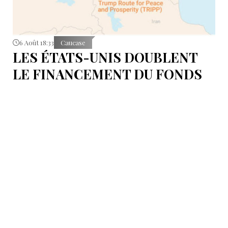
6 Août 18:33
Caucase
LES ÉTATS-UNIS DOUBLENT
LE FINANCEMENT DU FONDS
T.R.I.P.P.+ À 402 MILLIONS DE
DOLLARS POUR DES PROJETS
EN ARMÉNIE .
Dans cette configuration, il existera la "TRIPP
Development Company" et le "TRIPP+ Enterprise
Fund", dirigé par l'homme d'affaires Konstantin
Sokolov