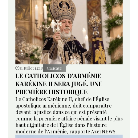
31 Juillet 12:18
Caucase
LE CATHOLICOS D'ARMÉNIE
KARÉKINE II SERA JUGÉ. UNE
PREMIÈRE HISTORIQUE
Le Catholicos Karékine II, chef de l'Église
apostolique arménienne, doit comparaître
devant la justice dans ce qui est présenté
comme la première affaire pénale visant le plus
haut dignitaire de l'Église dans l'histoire
moderne de l'Arménie, rapporte AzerNEWS.