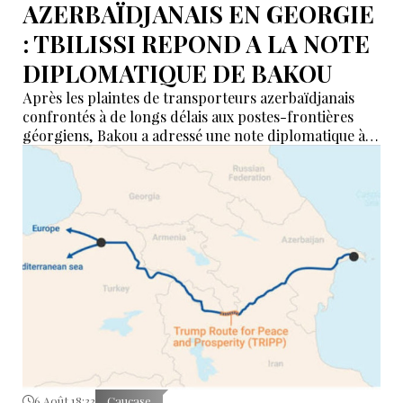
AZERBAÏDJANAIS EN GEORGIE
: TBILISSI REPOND A LA NOTE
DIPLOMATIQUE DE BAKOU
Après les plaintes de transporteurs azerbaïdjanais
confrontés à de longs délais aux postes-frontières
géorgiens, Bakou a adressé une note diplomatique à
Tbilissi. Le ministère géorgien des Affaires étrangères
affirme avoir transmis la demande aux autorités
compétentes et annoncé des mesures pour examiner
les violations signalées.
6 Août 18:33
Caucase