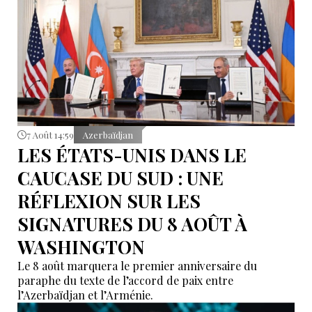
7 Août 14:59
Azerbaïdjan
LES ÉTATS-UNIS DANS LE
CAUCASE DU SUD : UNE
RÉFLEXION SUR LES
SIGNATURES DU 8 AOÛT À
WASHINGTON
Le 8 août marquera le premier anniversaire du
paraphe du texte de l’accord de paix entre
l’Azerbaïdjan et l’Arménie.