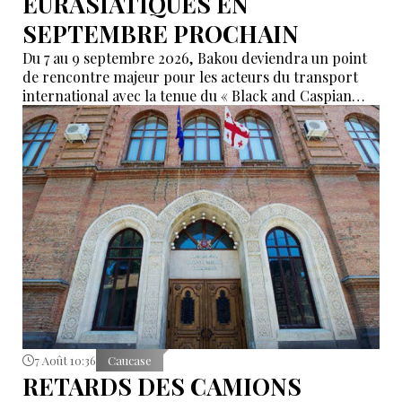
EURASIATIQUES EN
SEPTEMBRE PROCHAIN
Du 7 au 9 septembre 2026, Bakou deviendra un point
de rencontre majeur pour les acteurs du transport
international avec la tenue du « Black and Caspian
Freight Forum 2026 ». L’événement réunira des
représentants des ports, du transport maritime, du
ferroviaire, de la logistique et des institutions
financières afin de discuter de l’avenir des corridors
reliant l’Asie, la mer Caspienne, la région de la mer
Noire et l’Europe.
7 Août 10:36
Caucase
RETARDS DES CAMIONS