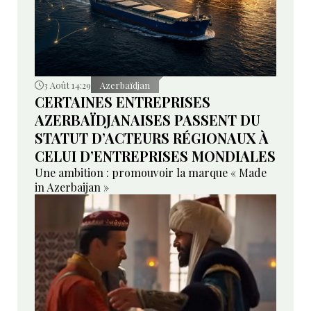
3 Août 14:29
Azerbaïdjan
CERTAINES ENTREPRISES
AZERBAÏDJANAISES PASSENT DU
STATUT D’ACTEURS RÉGIONAUX À
CELUI D’ENTREPRISES MONDIALES
Une ambition : promouvoir la marque « Made
in Azerbaijan »