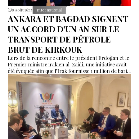
8 Août 16:15
International
ANKARA ET BAGDAD SIGNENT
UN ACCORD D’UN AN SUR LE
TRANSPORT DE PÉTROLE
BRUT DE KIRKOUK
Lors de la rencontre entre le président Erdoğan et le
Premier ministre irakien al-Zaidi, une initiative avait
été évoquée afin que l’Irak fournisse 1 million de barils
de pétrole brut nécessaires aux raffineries turques.