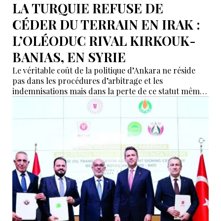
LA TURQUIE REFUSE DE
CÉDER DU TERRAIN EN IRAK :
L’OLÉODUC RIVAL KIRKOUK-
BANIAS, EN SYRIE
Le véritable coût de la politique d’Ankara ne réside
pas dans les procédures d’arbitrage et les
indemnisations mais dans la perte de ce statut même
d’« intermédiaire indispensable » que la Turquie a mis
des décennies à construire.