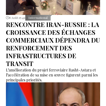
8 Août 15:49
International
RENCONTRE IRAN-RUSSIE : LA
CROISSANCE DES ÉCHANGES
COMMERCIAUX DÉPENDRA DU
RENFORCEMENT DES
INFRASTRUCTURES DE
TRANSIT
L’amélioration du projet ferroviaire Rasht-Astara et
l’accélération de sa mise en œuvre figurent parmi les
principales priorités.