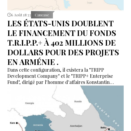
6 Août 18:33
Caucase
LES ÉTATS-UNIS DOUBLENT
LE FINANCEMENT DU FONDS
T.R.I.P.P.+ À 402 MILLIONS DE
DOLLARS POUR DES PROJETS
EN ARMÉNIE .
Dans cette configuration, il existera la "TRIPP
Development Company" et le "TRIPP+ Enterprise
Fund", dirigé par l'homme d'affaires Konstantin
Sokolov