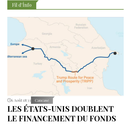
Fil d'İnfo
6 Août 18:33
Caucase
LES ÉTATS-UNIS DOUBLENT
LE FINANCEMENT DU FONDS
T.R.I.P.P.+ À 402 MILLIONS DE