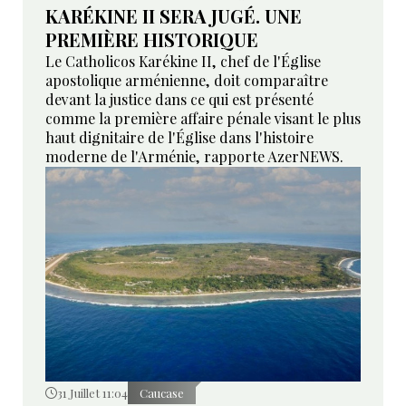
KARÉKINE II SERA JUGÉ. UNE
PREMIÈRE HISTORIQUE
Le Catholicos Karékine II, chef de l'Église
apostolique arménienne, doit comparaître
devant la justice dans ce qui est présenté
comme la première affaire pénale visant le plus
haut dignitaire de l'Église dans l'histoire
moderne de l'Arménie, rapporte AzerNEWS.
31 Juillet 11:04
Caucase