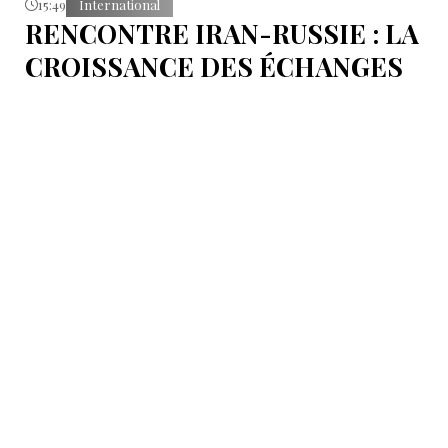
15:49
International
RENCONTRE IRAN-RUSSIE : LA
CROISSANCE DES ÉCHANGES
COMMERCIAUX DÉPENDRA DU
RENFORCEMENT DES
INFRASTRUCTURES DE
TRANSIT
L’amélioration du projet ferroviaire Rasht-Astara et
l’accélération de sa mise en œuvre figurent parmi les
principales priorités.