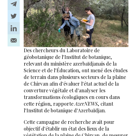
Des chercheurs du Laboratoire de
géobotanique de l'Institut de botanique,
relevant du ministère azerbaïdjanais de la
Science et de l'Éducation, ont mené des études
de terrain dans plusieurs secteurs de la plaine
de Chirvan afin d'évaluer l'état actuel de la
couverture végétale et d'analyser les
transformations écologiques en cours dans
cette région, rapporte
AzerNEWS
, citant
l'Institut de botanique d'Azerbaïdjan.
Cette campagne de recherche avait pour
objectif d'établir un état des lieux de la
végétation de la plaine de Chirvan, de mesurer