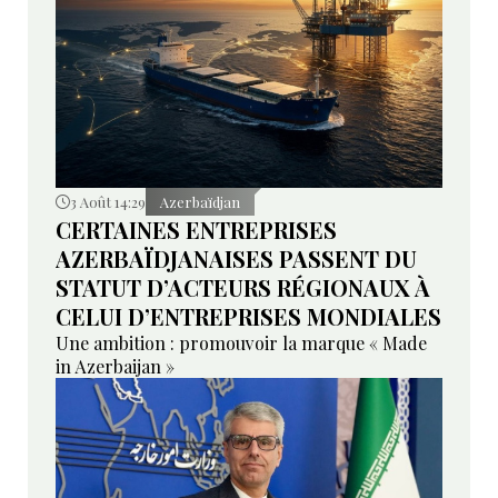
3 Août 14:29
Azerbaïdjan
CERTAINES ENTREPRISES
AZERBAÏDJANAISES PASSENT DU
STATUT D’ACTEURS RÉGIONAUX À
CELUI D’ENTREPRISES MONDIALES
Une ambition : promouvoir la marque « Made
in Azerbaijan »