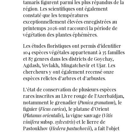
tamaris figurent parmi les plus répandus de la
région. Les scientifiques ont également
constaté que les températures
exceptionnellement élevées enregistrées au
printemps 2026 ont raccourci la période de
végétation des plantes éphémères.
Les études floristiques ont permis d'identifier
104 espèces végétales appartenant à 35 familles
et 87 genres dans les districts de Goychay,
Agdash, Yevlakh, Mingatchevir et Ujar. Les
chercheurs y ont également recensé onze
espèces relictes d'arbres et d'arbustes.
L'état de conservation de plusieurs espèces
rares inscrites au Livre rouge de l'Azerbaïdjan,
notamment le grenadier (
Punica granatum
), le
figuier (
Ficus carica
), le platane d'Orient
(
Platanus orientalis
), la vigne sauvage (
Vitis
vinifera
subsp.
sylvestris
) et le lierre de
Pastoukhov (
Hedera pastuchovii
), a fait l'objet