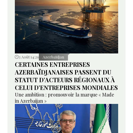
3 Août 14:29
Azerbaïdjan
CERTAINES ENTREPRISES
AZERBAÏDJANAISES PASSENT DU
STATUT D’ACTEURS RÉGIONAUX À
CELUI D’ENTREPRISES MONDIALES
Une ambition : promouvoir la marque « Made
in Azerbaijan »