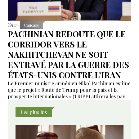
11:34
Caucase
PACHINIAN REDOUTE QUE LE
CORRIDOR VERS LE
NAKHITCHEVAN NE SOIT
ENTRAVÉ PAR LA GUERRE DES
ÉTATS-UNIS CONTRE L’IRAN
Le Premier ministre arménien Nikol Pachinian estime
que le projet « Route de Trump pour la paix et la
prospérité internationales » (TRIPP) attirera les pays
de la région, mais il a également déclaré que
l’instabilité régionale pourrait entraver sa mise en
Les plus lus
œuvre.