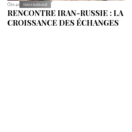
15:49
International
RENCONTRE IRAN-RUSSIE : LA
CROISSANCE DES ÉCHANGES
COMMERCIAUX DÉPENDRA DU
RENFORCEMENT DES
INFRASTRUCTURES DE
TRANSIT
L’amélioration du projet ferroviaire Rasht-Astara et
l’accélération de sa mise en œuvre figurent parmi les
principales priorités.