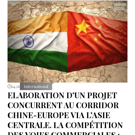
eurasiatique, tout en réaffirmant son rapprochement
avec l’Union européenne. Entre dépendance
économique à l’UEEA et ambitions européennes,
Erevan tente de maintenir un équilibre dont les
contradictions deviennent de plus en plus difficiles à
masquer.
14:26
International
ELABORATION D’UN PROJET
CONCURRENT AU CORRIDOR
CHINE-EUROPE VIA L’ASIE
CENTRALE. LA COMPÉTITION
DES VOIES COMMERCIALES :