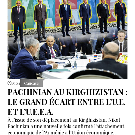
15:04
Caucase
PACHINIAN AU KIRGHIZISTAN :
LE GRAND ÉCART ENTRE L’U.E.
ET L’U.E.E.A.
À l’issue de son déplacement au Kirghizistan, Nikol
Pachinian a une nouvelle fois confirmé l’attachement
économique de l’Arménie à l’Union économique