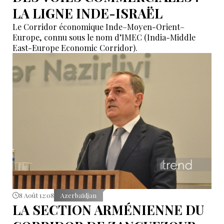
LA LIGNE INDE-ISRAËL
Le Corridor économique Inde–Moyen-Orient–
Europe, connu sous le nom d’IMEC (India-Middle
East-Europe Economic Corridor).
8 Août 12:08
Azerbaïdjan
LA SECTION ARMÉNIENNE DU