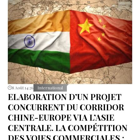
eurasiatique, tout en réaffirmant son rapprochement
avec l’Union européenne. Entre dépendance
économique à l’UEEA et ambitions européennes,
Erevan tente de maintenir un équilibre dont les
contradictions deviennent de plus en plus difficiles à
masquer.
8 Août 14:26
International
ELABORATION D’UN PROJET
CONCURRENT DU CORRIDOR
CHINE-EUROPE VIA L’ASIE
CENTRALE. LA COMPÉTITION
DES VOIES COMMERCIALES :