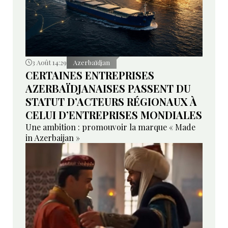
3 Août 14:29
Azerbaïdjan
CERTAINES ENTREPRISES
AZERBAÏDJANAISES PASSENT DU
STATUT D’ACTEURS RÉGIONAUX À
CELUI D’ENTREPRISES MONDIALES
Une ambition : promouvoir la marque « Made
in Azerbaijan »