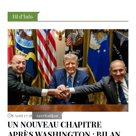
Fil d'İnfo
8 Août 17:38
Azerbaïdjan
UN NOUVEAU CHAPITRE
APRÈS WASHINGTON : BILAN