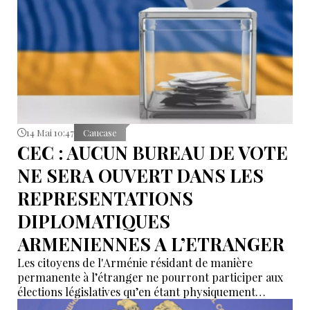
14 Mai 10:47
Caucase
CEC : AUCUN BUREAU DE VOTE
NE SERA OUVERT DANS LES
REPRESENTATIONS
DIPLOMATIQUES
ARMENIENNES A L’ETRANGER
Les citoyens de l'Arménie résidant de manière
permanente à l’étranger ne pourront participer aux
élections législatives qu’en étant physiquement
présents sur le territoire arménien.