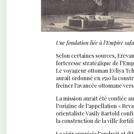
Une fondation liée à l’Empire saf
Selon certaines sources, Ereva
forteresse stratégique de l’Empi
Le voyageur ottoman Evliya Tch
aurait ordonné en 1510 la constr
freiner l’avancée ottomane vers 
La mission aurait été confiée a
l’origine de l’appellation « Rev
orientaliste Vasily Bartold conf
la construction de la ville fortif
Le vizir apprécia l’endroit et dit 