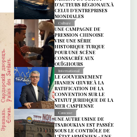
D’ACTEURS RÉGIONAUX À
CELUI D’ENTREPRISES
MONDIALES
Culture
UNE CAMPAGNE DE
PRESSION CHINOISE
VISE UNE SÉRIE
HISTORIQUE TURQUE
POUR UNE SCÈNE
CONSACRÉE AUX
OUÏGHOURS
International
LE GOUVERNEMENT
IRANIEN ŒUVRE À LA
RATIFICATION DE LA
CONVENTION SUR LE
STATUT JURIDIQUE DE LA
MER CASPIENNE
Caucase
UNE AUTRE USINE DE
TSAROUKIAN EST PASSÉE
SOUS LE CONTRÔLE DE
L’ÉTAT ARMÉNIEN - UNE