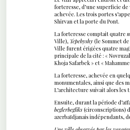
forteresse, d’une superficie de 
achevée. Les trois portes s’appe
Shirvan et la porte du Pont.
La forteresse comptait quatre
m
Ville),
Tepebyshy
(le Sommet de 
Ville furent érigées quatre mag
principale de la cité : « Novruz
Khoja Safarbek » et « Mahammed
La forteresse, achevée en quel
monumentales, ainsi que des mo
L’architecture suivait alors les
Ensuite, durant la période d’aff
beglerbegliks
(circonscriptions) 
azerbaïdjanais indépendants, do
Une ville observée par les voyage