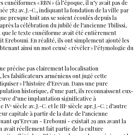
s cunéiformes « RBN » (à l’époque, il n’y avait pas de
née 782 av. J.-C., indiquant la fondation de la ville par
 que presque huit ans se soient écoulés depuis la
après la célébration du jubilé de l’ancienne Tbilissi,
que le texte cunéiforme avait été entièrement
ait Erebouni. En réalité, ils ont simplement ajouté les
obtenant ainsi un mot censé « révéler » l’étymologie du
ne précise pas clairement la localisation
, les falsificateurs arméniens ont jugé cette
iquiser » l’histoire d’Erevan. Dans une pure
ation historique, d’une part, ils reconnaissent eux-
uve d’une implantation significative à
ᵉ siècle av. J.-C. et le IIIᵉ siècle apr. J.-C. ; d’autre
leur capitale à partir de la date de l’ancienne
uant qu’Erevan - Erebouni - existait 29 ans avant la
 avait réellement fait partie de la culture