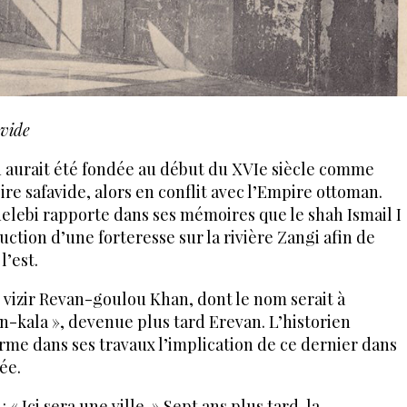
avide
n aurait été fondée au début du XVIe siècle comme
re safavide, alors en conflit avec l’Empire ottoman.
elebi rapporte dans ses mémoires que le shah Ismail I
uction d’une forteresse sur la rivière Zangi afin de
l’est.
u vizir Revan-goulou Khan, dont le nom serait à
an-kala », devenue plus tard Erevan. L’historien
irme dans ses travaux l’implication de ce dernier dans
iée.
: « Ici sera une ville. » Sept ans plus tard, la