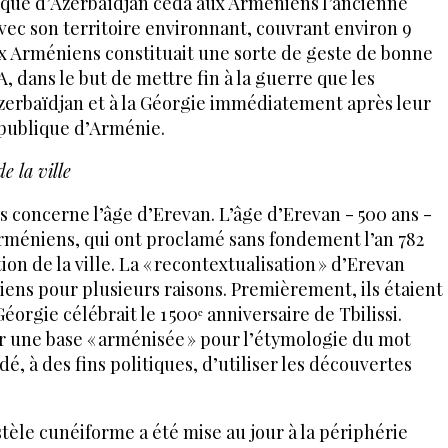
que d’Azerbaïdjan céda aux Arméniens l’ancienne
avec son territoire environnant, couvrant environ 9
ux Arméniens constituait une sorte de geste de bonne
A, dans le but de mettre fin à la guerre que les
Azerbaïdjan et à la Géorgie immédiatement après leur
épublique d’Arménie.
e la ville
s concerne l’âge d’Erevan. L’âge d’Erevan - 500 ans -
Arméniens, qui ont proclamé sans fondement l’an 782
on de la ville. La « recontextualisation » d’Erevan
iens pour plusieurs raisons. Premièrement, ils étaient
Géorgie célébrait le 1 500ᵉ anniversaire de Tbilissi.
r une base « arménisée » pour l’étymologie du mot
, à des fins politiques, d’utiliser les découvertes
tèle cunéiforme a été mise au jour à la périphérie