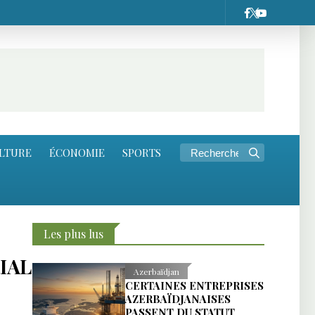
LTURE
ÉCONOMIE
SPORTS
Les plus lus
IAL
Azerbaïdjan
CERTAINES ENTREPRISES
AZERBAÏDJANAISES
PASSENT DU STATUT