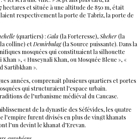
7 hectares et située à une altitude de 850 m, était
laient respectivement la porte de Tabriz, la porte de
ehelle
(quartiers) :
Gala
(la Forteresse),
Sheher
(la
la colline) et
Demirbulag
(la Source puissante). Dans la
nifiques mosquées qui constituaient la silhouette
ali Khan », « Huseynali Khan, ou Mosquée Bleue », «
 Sartibkhan ».
ques années, comprenait plusieurs quartiers et portes
squées qui structuraient l’espace urbain.
 traditions de l’urbanisme médiéval du Caucase.
aiblissement de la dynastie des Séfévides, les quatre
de l’empire furent divisés en plus de vingt khanats
nt l’un devint le khanat d’Erevan.
urs européens