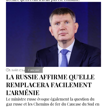
5 Août 17:14
Caucase
LA RUSSIE AFFIRME QU'ELLE
REMPLACERA FACILEMENT
L'ARMÉNIE
Le ministre russe évoque également la question du
gaz russe et les Chemins de fer du Caucase du Sud en