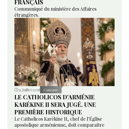
FRANÇAIS
Communiqué du ministère des Affaires
étrangères.
31 Juillet 12:18
Caucase
LE CATHOLICOS D'ARMÉNIE
KARÉKINE II SERA JUGÉ. UNE
PREMIÈRE HISTORIQUE
Le Catholicos Karékine II, chef de l'Église
apostolique arménienne, doit comparaître