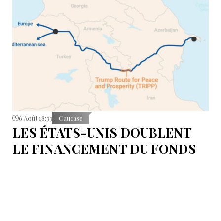
6 Août 18:33
Caucase
LES ÉTATS-UNIS DOUBLENT
LE FINANCEMENT DU FONDS
T.R.I.P.P.+ À 402 MILLIONS DE
DOLLARS POUR DES PROJETS
EN ARMÉNIE .
Dans cette configuration, il existera la "TRIPP