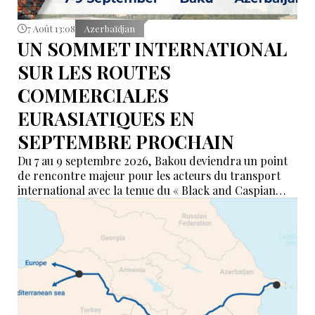
7 Août 13:08
Azerbaïdjan
UN SOMMET INTERNATIONAL
SUR LES ROUTES
COMMERCIALES
EURASIATIQUES EN
SEPTEMBRE PROCHAIN
Du 7 au 9 septembre 2026, Bakou deviendra un point
de rencontre majeur pour les acteurs du transport
international avec la tenue du « Black and Caspian
Freight Forum 2026 ». L’événement réunira des
représentants des ports, du transport maritime, du
ferroviaire, de la logistique et des institutions
financières afin de discuter de l’avenir des corridors
reliant l’Asie, la mer Caspienne, la région de la mer
Noire et l’Europe.