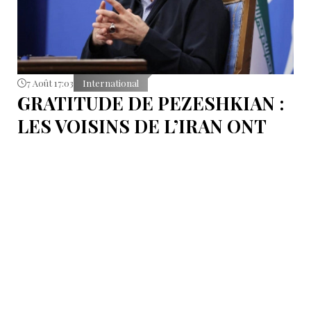
7 Août 17:03
International
GRATITUDE DE PEZESHKIAN :
LES VOISINS DE L’IRAN ONT
EMPÊCHÉ LES TENTATIVES
DE DÉSTABILISATION DU PAYS
Le président iranien Massoud Pezeshkian affirme que
l’amélioration des relations de Téhéran avec les pays
voisins a joué un rôle essentiel lors du récent conflit.
Selon lui, les États de la région auraient empêché des
tentatives d’infiltration et de troubles aux frontières
nord-ouest et sud-est de l’Iran.