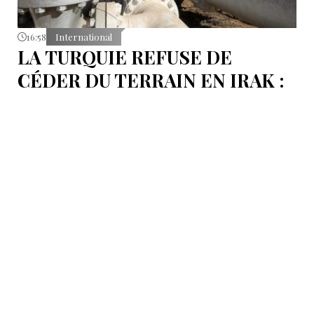
16:58
International
LA TURQUIE REFUSE DE
CÉDER DU TERRAIN EN IRAK :
L’OLÉODUC RIVAL KIRKOUK-
BANIAS, EN SYRIE
Le véritable coût de la politique d’Ankara ne réside
pas dans les procédures d’arbitrage et les
indemnisations mais dans la perte de ce statut même
d’« intermédiaire indispensable » que la Turquie a mis
des décennies à construire.