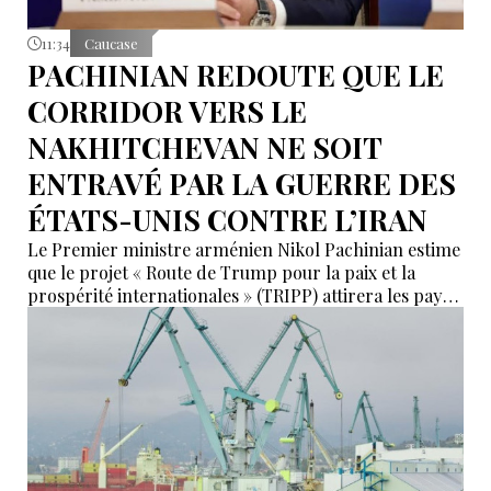
11:34
Caucase
PACHINIAN REDOUTE QUE LE
CORRIDOR VERS LE
NAKHITCHEVAN NE SOIT
ENTRAVÉ PAR LA GUERRE DES
ÉTATS-UNIS CONTRE L’IRAN
Le Premier ministre arménien Nikol Pachinian estime
que le projet « Route de Trump pour la paix et la
prospérité internationales » (TRIPP) attirera les pays
de la région, mais il a également déclaré que
l’instabilité régionale pourrait entraver sa mise en
œuvre.