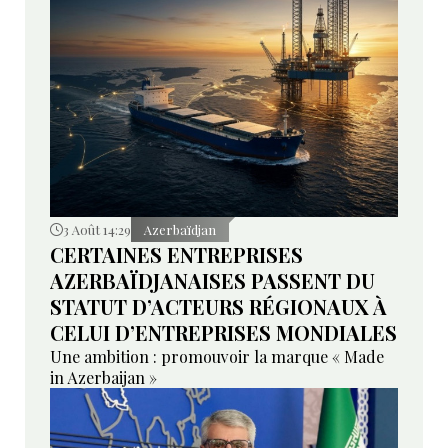
3 Août 14:29
Azerbaïdjan
CERTAINES ENTREPRISES
AZERBAÏDJANAISES PASSENT DU
STATUT D’ACTEURS RÉGIONAUX À
CELUI D’ENTREPRISES MONDIALES
Une ambition : promouvoir la marque « Made
in Azerbaijan »