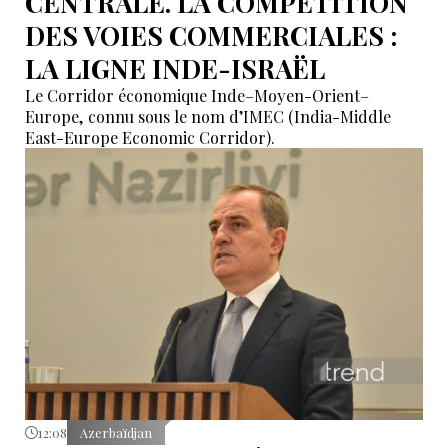
CENTRALE. LA COMPÉTITION
DES VOIES COMMERCIALES :
LA LIGNE INDE-ISRAËL
Le Corridor économique Inde–Moyen-Orient–
Europe, connu sous le nom d’IMEC (India-Middle
East-Europe Economic Corridor).
12:08
Azerbaïdjan