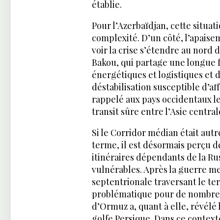
établie.
Pour l’Azerbaïdjan, cette situa
complexité. D’un côté, l’apaisem
voir la crise s’étendre au nord 
Bakou, qui partage une longue f
énergétiques et logistiques et
déstabilisation susceptible d’aff
rappelé aux pays occidentaux l
transit sûre entre l’Asie central
Si le Corridor médian était au
terme, il est désormais perçu 
itinéraires dépendants de la Ru
vulnérables. Après la guerre me
septentrionale traversant le te
problématique pour de nombreus
d’Ormuz a, quant à elle, révélé 
golfe Persique. Dans ce context