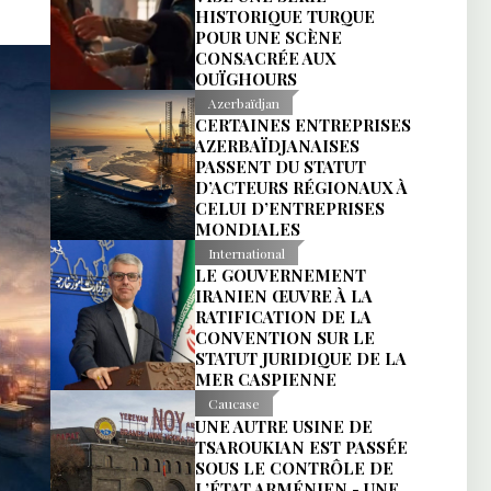
HISTORIQUE TURQUE
POUR UNE SCÈNE
CONSACRÉE AUX
OUÏGHOURS
Azerbaïdjan
CERTAINES ENTREPRISES
AZERBAÏDJANAISES
PASSENT DU STATUT
D’ACTEURS RÉGIONAUX À
CELUI D’ENTREPRISES
MONDIALES
International
LE GOUVERNEMENT
IRANIEN ŒUVRE À LA
RATIFICATION DE LA
CONVENTION SUR LE
STATUT JURIDIQUE DE LA
MER CASPIENNE
Caucase
UNE AUTRE USINE DE
TSAROUKIAN EST PASSÉE
SOUS LE CONTRÔLE DE
L’ÉTAT ARMÉNIEN - UNE