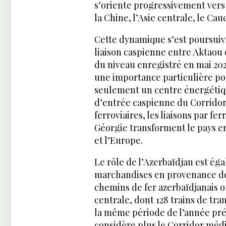
s’oriente progressivement ver
la Chine, l’Asie centrale, le Ca
Cette dynamique s’est poursuivie
liaison caspienne entre Aktaou 
du niveau enregistré en mai 2025
une importance particulière pou
seulement un centre énergétiqu
d’entrée caspienne du Corridor 
ferroviaires, les liaisons par fe
Géorgie transforment le pays en
et l’Europe.
Le rôle de l’Azerbaïdjan est ég
marchandises en provenance de 
chemins de fer azerbaïdjanais on
centrale, dont 128 trains de tra
la même période de l’année pré
considère plus le Corridor méd