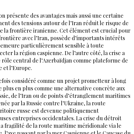
tion présente des avantages mais aussi une certaine
ent des tensions autour de l’Iran réduit le risque de
de la frontière iranienne. Cet élément est crucial pour
rontière avec l’Iran, possède d’importants intérêts
 demeure particulièrement sensible à toute
ecter la région caspienne. De l’autre côté, la crise a
e rôle central de l’Azerbaïdjan comme plateforme de
e et l’Europe.
trefois considéré comme un projet prometteur à long
de plus en plus comme une alternative concrète aux
ssie, de l’Iran ou de points d’étranglement maritimes
née par la Russie contre l’Ukraine, la route
rritoire russe est devenue politiquement
es entreprises occidentales. La crise du détroit
la fragilité de la route maritime méridionale via le
e, l’axe passant par la mer Caspienne et le Caucase du