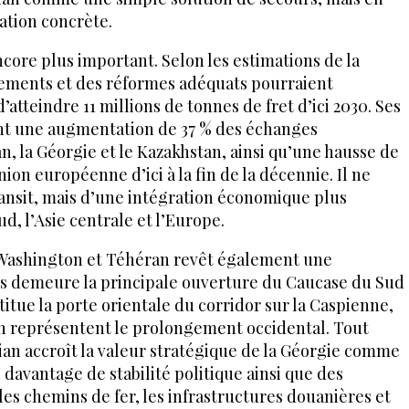
sation concrète.
ncore plus important. Selon les estimations de la
ements et des réformes adéquats pourraient
tteindre 11 millions de tonnes de fret d’ici 2030. Ses
nt une augmentation de 37 % des échanges
, la Géorgie et le Kazakhstan, ainsi qu’une hausse de
ion européenne d’ici à la fin de la décennie. Il ne
ransit, mais d’une intégration économique plus
d, l’Asie centrale et l’Europe.
e Washington et Téhéran revêt également une
ys demeure la principale ouverture du Caucase du Sud
titue la porte orientale du corridor sur la Caspienne,
 en représentent le prolongement occidental. Tout
n accroît la valeur stratégique de la Géorgie comme
i davantage de stabilité politique ainsi que des
les chemins de fer, les infrastructures douanières et