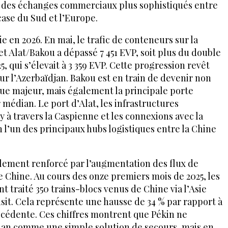
s des échanges commerciaux plus sophistiqués entre
ucase du Sud et l’Europe.
 en 2026. En mai, le trafic de conteneurs sur la
et Alat/Bakou a dépassé 7 451 EVP, soit plus du double
, qui s’élevait à 3 359 EVP. Cette progression revêt
r l’Azerbaïdjan. Bakou est en train de devenir non
e majeur, mais également la principale porte
médian. Le port d’Alat, les infrastructures
rry à travers la Caspienne et les connexions avec la
 l’un des principaux hubs logistiques entre la Chine
alement renforcé par l’augmentation des flux de
Chine. Au cours des onze premiers mois de 2025, les
t traité 350 trains-blocs venus de Chine via l’Asie
nsit. Cela représente une hausse de 34 % par rapport à
cédente. Ces chiffres montrent que Pékin ne
ian comme une simple solution de secours, mais en