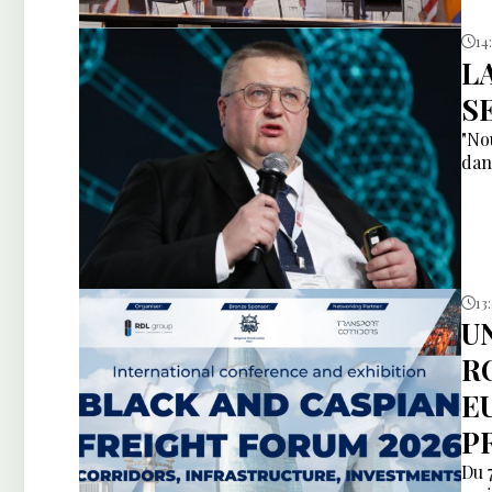
14
L
S
"No
dan
13
U
R
E
P
Du 