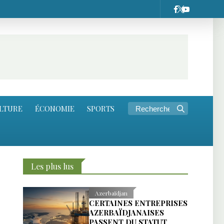
LTURE
ÉCONOMIE
SPORTS
Les plus lus
Azerbaïdjan
CERTAINES ENTREPRISES
AZERBAÏDJANAISES
PASSENT DU STATUT