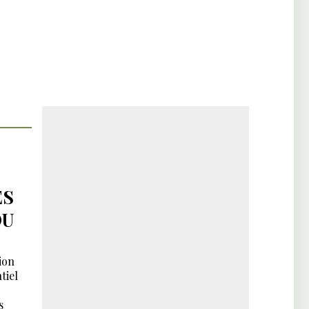
ES
DU
ion
tiel
s