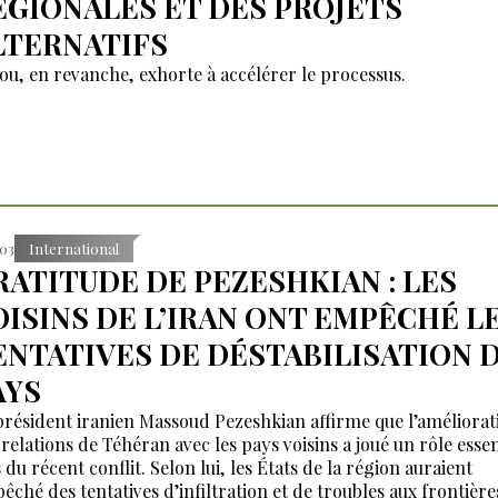
ÉGIONALES ET DES PROJETS
LTERNATIFS
ou, en revanche, exhorte à accélérer le processus.
:03
International
RATITUDE DE PEZESHKIAN : LES
OISINS DE L’IRAN ONT EMPÊCHÉ L
ENTATIVES DE DÉSTABILISATION 
AYS
président iranien Massoud Pezeshkian affirme que l’améliorat
 relations de Téhéran avec les pays voisins a joué un rôle essen
 du récent conflit. Selon lui, les États de la région auraient
êché des tentatives d’infiltration et de troubles aux frontière