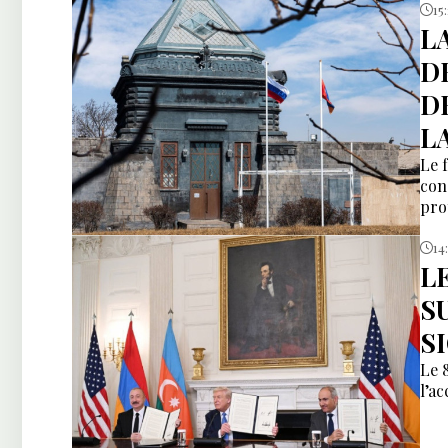
15
L
D
D
L
Le 
con
pro
14
L
S
S
Le 
l’a