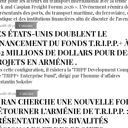
eur pour les acteurs du transport international avec la tenue
ck and Caspian Freight Forum 2026 ». L’événement réunira d
résentants des ports, du transport maritime, du ferroviaire, 
stique et des institutions financières afin de discuter de l’aven
ridors reliant l’Asie, la mer Caspienne, la région de la mer No
Août 18:33
Caucase
urope.
ES ÉTATS-UNIS DOUBLENT LE
INANCEMENT DU FONDS T.R.I.P.P.+ 
02 MILLIONS DE DOLLARS POUR DE
ROJETS EN ARMÉNIE .
s cette configuration, il existera la "TRIPP Development Co
le "TRIPP+ Enterprise Fund", dirigé par l'homme d'affaires
stantin Sokolov
Août 18:09
Caucase
’IRAN CHERCHE UNE NOUVELLE FOI
TOURNER L’ARMÉNIE DE T.R.I.P.P. 
RÉSENTATION DES RIVALITÉS