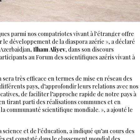
ues parmi nos compatriotes vivant à l'étranger offre
 le développement de la diaspora azérie », a déclaré
'Azerbaidjan
, Ilham Aliyev
, dans son discours
rticipants au Forum des scientifiques azéris vivant à
m sera très efficace en termes de mise en réseau des
 différents pays, d’approfondir leurs relations avec nos
ucatives, de faciliter l’approche rapide de notre pays à
en tirant parti des réalisations communes et en
s la communauté scientifique mondiale. », a ajouté le
a science et de l'éducation, a indiqué qu’au cours des
ès est constaté dans le classement mondial des