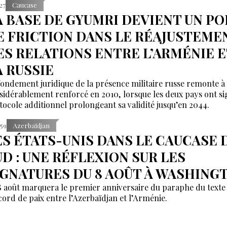
:27
Caucase
A BASE DE GYUMRI DEVIENT UN PO
E FRICTION DANS LE RÉAJUSTEME
ES RELATIONS ENTRE L’ARMÉNIE E
A RUSSIE
fondement juridique de la présence militaire russe remonte à 
sidérablement renforcé en 2010, lorsque les deux pays ont s
tocole additionnel prolongeant sa validité jusqu’en 2044.
:59
Azerbaïdjan
ES ÉTATS-UNIS DANS LE CAUCASE 
UD : UNE RÉFLEXION SUR LES
IGNATURES DU 8 AOÛT À WASHING
8 août marquera le premier anniversaire du paraphe du texte
ccord de paix entre l’Azerbaïdjan et l’Arménie.