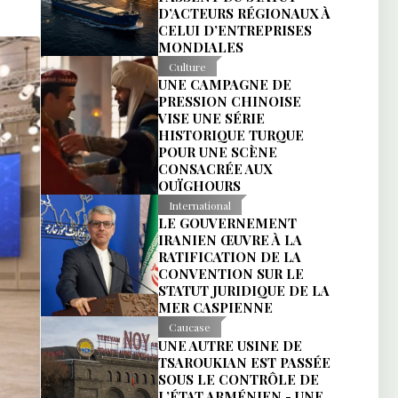
D’ACTEURS RÉGIONAUX À
CELUI D’ENTREPRISES
MONDIALES
Culture
UNE CAMPAGNE DE
PRESSION CHINOISE
VISE UNE SÉRIE
HISTORIQUE TURQUE
POUR UNE SCÈNE
CONSACRÉE AUX
OUÏGHOURS
International
LE GOUVERNEMENT
IRANIEN ŒUVRE À LA
RATIFICATION DE LA
CONVENTION SUR LE
STATUT JURIDIQUE DE LA
MER CASPIENNE
Caucase
UNE AUTRE USINE DE
TSAROUKIAN EST PASSÉE
SOUS LE CONTRÔLE DE
L’ÉTAT ARMÉNIEN - UNE