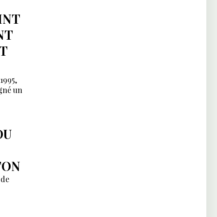
INT
NT
T
1995,
igné un
DU
TON
 de