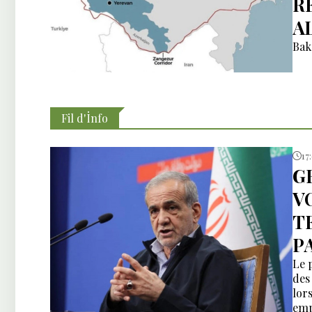
R
A
Bak
Fil d'İnfo
17
G
V
T
P
Le 
des
lors
emp