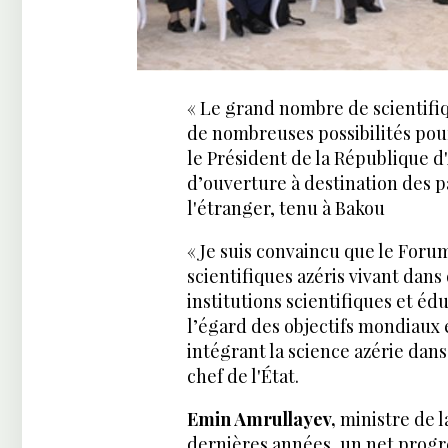
« Le grand nombre de scientifiq
de nombreuses possibilités pour
le Président de la République d
d’ouverture à destination des pa
l'étranger, tenu à Bakou
« Je suis convaincu que le Foru
scientifiques azéris vivant dans
institutions scientifiques et éd
l’égard des objectifs mondiaux 
intégrant la science azérie dan
chef de l'État.
Emin Amrullayev,
ministre de l
dernières années, un net progr