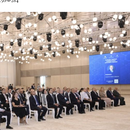
:50
284