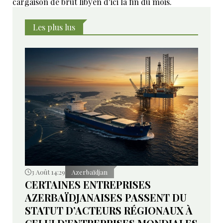
cargaison de brut libyen d'ici la fin du mois.
Les plus lus
3 Août 14:29
Azerbaïdjan
CERTAINES ENTREPRISES
AZERBAÏDJANAISES PASSENT DU
STATUT D’ACTEURS RÉGIONAUX À