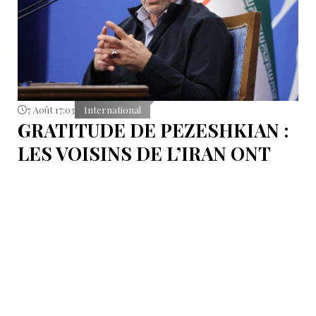
7 Août 17:03
International
GRATITUDE DE PEZESHKIAN :
LES VOISINS DE L’IRAN ONT
EMPÊCHÉ LES TENTATIVES
DE DÉSTABILISATION DU PAYS
Le président iranien Massoud Pezeshkian affirme que
l’amélioration des relations de Téhéran avec les pays
voisins a joué un rôle essentiel lors du récent conflit.
Selon lui, les États de la région auraient empêché des
tentatives d’infiltration et de troubles aux frontières
nord-ouest et sud-est de l’Iran.