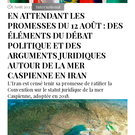
5 Août 20:13
International
EN ATTENDANT LES
PROMESSES DU 12 AOÛT : DES
ÉLÉMENTS DU DÉBAT
POLITIQUE ET DES
ARGUMENTS JURIDIQUES
AUTOUR DE LA MER
CASPIENNE EN IRAN
L'Iran est censé tenir sa promesse de ratifier la
Convention sur le statut juridique de la mer
Caspienne, adoptée en 2018.