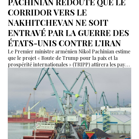
PACHINIAN REDOUTE QUE LE
CORRIDOR VERS LE
NAKHITCHEVAN NE SOIT
ENTRAVÉ PAR LA GUERRE DES
ÉTATS-UNIS CONTRE L’IRAN
Le Premier ministre arménien Nikol Pachinian estime
que le projet « Route de Trump pour la paix et la
prospérité internationales » (TRIPP) attirera les pays
de la région, mais il a également déclaré que
l’instabilité régionale pourrait entraver sa mise en
œuvre.