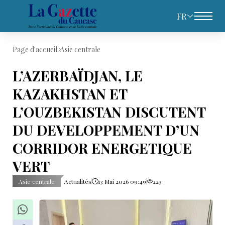
FR
Page d'accueil
Asie centrale
L’AZERBAÏDJAN, LE
KAZAKHSTAN ET
L’OUZBEKISTAN DISCUTENT
DU DEVELOPPEMENT D’UN
CORRIDOR ENERGETIQUE
VERT
Asie centrale
Actualités
13 Mai 2026 09:49
223