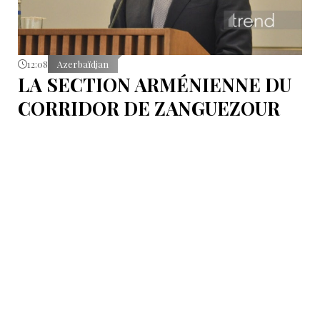
12:08
Azerbaïdjan
LA SECTION ARMÉNIENNE DU
CORRIDOR DE ZANGUEZOUR
DEVRAIT ENTRER EN PHASE
DE CONSTRUCTION EN 2026,
SELON J.BAYRAMOV
Ce projet couvre la section de 42 kilomètres du
corridor de Zanguezour qui traverse l’Arménie.