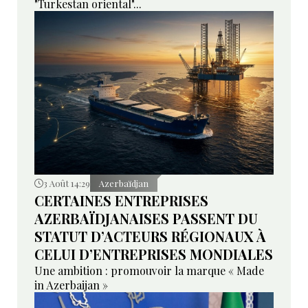
"Turkestan oriental"...
3 Août 14:29
Azerbaïdjan
CERTAINES ENTREPRISES
AZERBAÏDJANAISES PASSENT DU
STATUT D’ACTEURS RÉGIONAUX À
CELUI D’ENTREPRISES MONDIALES
Une ambition : promouvoir la marque « Made
in Azerbaijan »