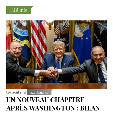
Fil d'İnfo
8 Août 17:38
Azerbaïdjan
UN NOUVEAU CHAPITRE
APRÈS WASHINGTON : BILAN