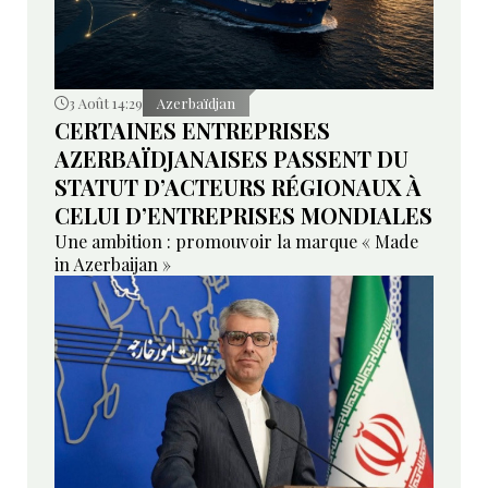
3 Août 14:29
Azerbaïdjan
CERTAINES ENTREPRISES
AZERBAÏDJANAISES PASSENT DU
STATUT D’ACTEURS RÉGIONAUX À
CELUI D’ENTREPRISES MONDIALES
Une ambition : promouvoir la marque « Made
in Azerbaijan »