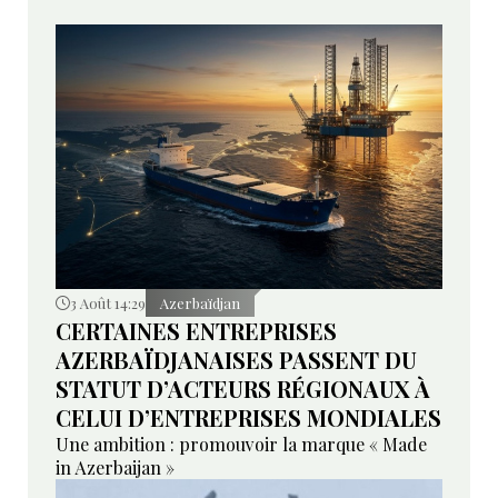
3 Août 14:29
Azerbaïdjan
CERTAINES ENTREPRISES
AZERBAÏDJANAISES PASSENT DU
STATUT D’ACTEURS RÉGIONAUX À
CELUI D’ENTREPRISES MONDIALES
Une ambition : promouvoir la marque « Made
in Azerbaijan »