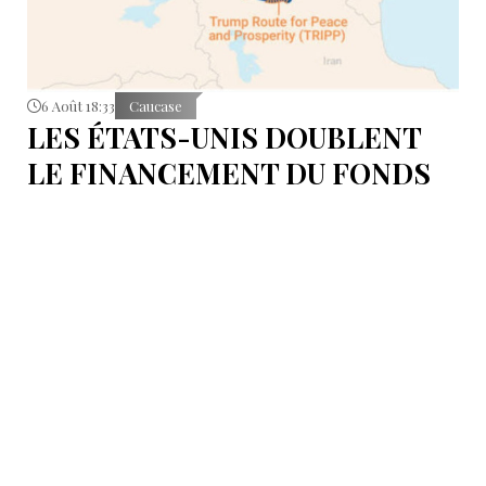
6 Août 18:33
Caucase
LES ÉTATS-UNIS DOUBLENT
LE FINANCEMENT DU FONDS
T.R.I.P.P.+ À 402 MILLIONS DE
DOLLARS POUR DES PROJETS
EN ARMÉNIE .
Dans cette configuration, il existera la "TRIPP
Development Company" et le "TRIPP+ Enterprise
Fund", dirigé par l'homme d'affaires Konstantin
Sokolov