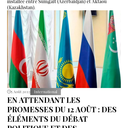
installée entre Sumgaït (Azerbaïdjan) et Aktaou
(Kazakhstan).
5 Août 20:13
International
EN ATTENDANT LES
PROMESSES DU 12 AOÛT : DES
ÉLÉMENTS DU DÉBAT