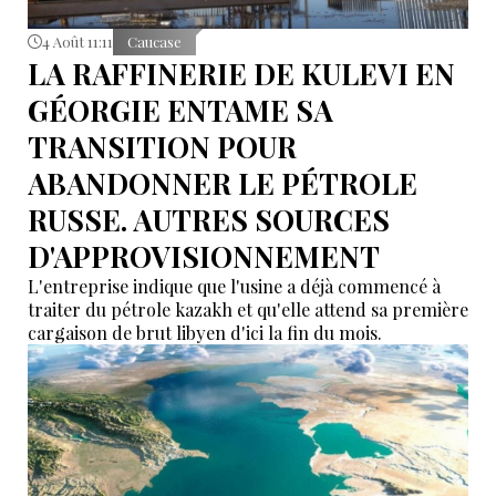
4 Août 11:11
Caucase
LA RAFFINERIE DE KULEVI EN
GÉORGIE ENTAME SA
TRANSITION POUR
ABANDONNER LE PÉTROLE
RUSSE. AUTRES SOURCES
D'APPROVISIONNEMENT
L'entreprise indique que l'usine a déjà commencé à
traiter du pétrole kazakh et qu'elle attend sa première
cargaison de brut libyen d'ici la fin du mois.