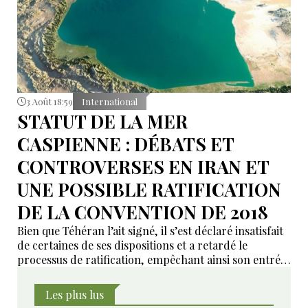
3 Août 18:59
International
STATUT DE LA MER
CASPIENNE : DÉBATS ET
CONTROVERSES EN IRAN ET
UNE POSSIBLE RATIFICATION
DE LA CONVENTION DE 2018
Bien que Téhéran l’ait signé, il s’est déclaré insatisfait
de certaines de ses dispositions et a retardé le
processus de ratification, empêchant ainsi son entrée
en vigueur sur le plan juridique.
Les plus lus