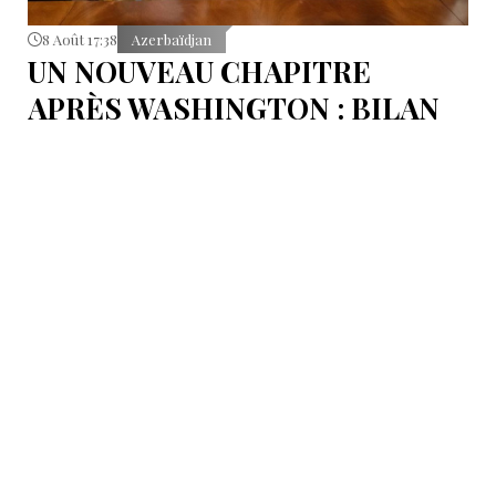
8 Août 17:38
Azerbaïdjan
UN NOUVEAU CHAPITRE
APRÈS WASHINGTON : BILAN
D’ÉTAPE APRÈS LES
SIGNATURES DU 8 AOÛT
Pour mesurer les conséquences concrètes de cet
accord.