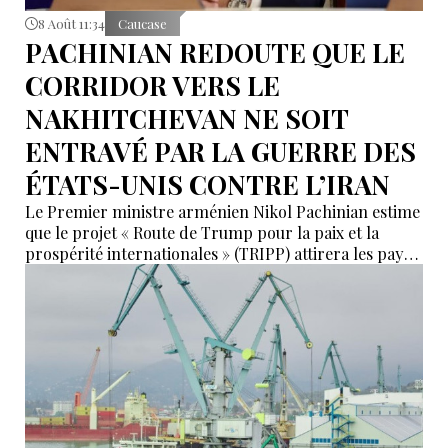
8 Août 11:34
Caucase
PACHINIAN REDOUTE QUE LE
CORRIDOR VERS LE
NAKHITCHEVAN NE SOIT
ENTRAVÉ PAR LA GUERRE DES
ÉTATS-UNIS CONTRE L’IRAN
Le Premier ministre arménien Nikol Pachinian estime
que le projet « Route de Trump pour la paix et la
prospérité internationales » (TRIPP) attirera les pays
de la région, mais il a également déclaré que
l’instabilité régionale pourrait entraver sa mise en
œuvre.