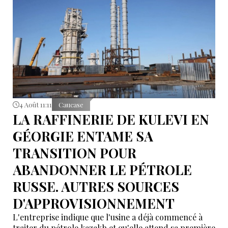
4 Août 11:11
Caucase
LA RAFFINERIE DE KULEVI EN
GÉORGIE ENTAME SA
TRANSITION POUR
ABANDONNER LE PÉTROLE
RUSSE. AUTRES SOURCES
D'APPROVISIONNEMENT
L'entreprise indique que l'usine a déjà commencé à
traiter du pétrole kazakh et qu'elle attend sa première