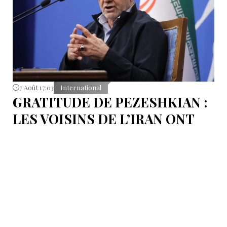
7 Août 17:03
International
GRATITUDE DE PEZESHKIAN :
LES VOISINS DE L’IRAN ONT
EMPÊCHÉ LES TENTATIVES
DE DÉSTABILISATION DU PAYS
Le président iranien Massoud Pezeshkian affirme que
l’amélioration des relations de Téhéran avec les pays
voisins a joué un rôle essentiel lors du récent conflit.
Selon lui, les États de la région auraient empêché des
tentatives d’infiltration et de troubles aux frontières
nord-ouest et sud-est de l’Iran.