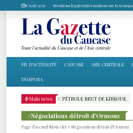
8 Août 2026
Mentions légales
Informations sur la transp
FIL D'ACTUALITÉ
CAUCASE
ASIE CENTRALE
DIASPORA
 TRANSPORT DE PÉTROLE BRUT DE KIRKOUK
Main news:
RE
#Négociations détroit d'Ormouz
Page d'accueil
Mots clés
#Négociations détroit d'Ormouz