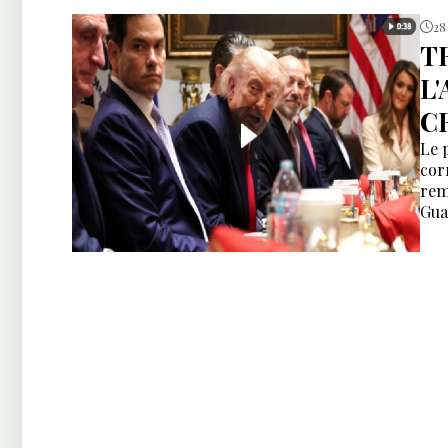
28
T
L
C
Le 
cor
rem
Gua