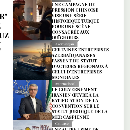
UNE CAMPAGNE DE
PRESSION CHINOISE
R"
VISE UNE SÉRIE
HISTORIQUE TURQUE
E
POUR UNE SCÈNE
CONSACRÉE AUX
UZ
OUÏGHOURS
r
Azerbaïdjan
e
CERTAINES ENTREPRISES
AZERBAÏDJANAISES
PASSENT DU STATUT
D’ACTEURS RÉGIONAUX À
CELUI D’ENTREPRISES
MONDIALES
International
LE GOUVERNEMENT
IRANIEN ŒUVRE À LA
RATIFICATION DE LA
CONVENTION SUR LE
STATUT JURIDIQUE DE LA
MER CASPIENNE
Caucase
UNE AUTRE USINE DE