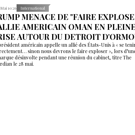
 Mai 10:26
International
RUMP MENACE DE "FAIRE EXPLOSE
'ALLIE AMERICAIN OMAN EN PLEIN
RISE AUTOUR DU DETROIT D'ORMO
président américain appelle un allié des États-Unis à « se teni
rectement… sinon nous devrons le faire exploser », lors d’un
arque désinvolte pendant une réunion du cabinet, titre The
rdian le 28 mai.