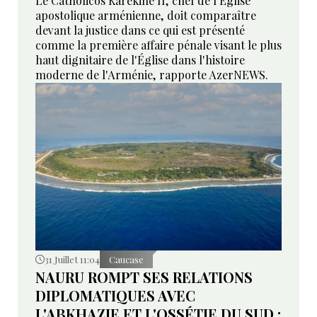
Le Catholicos Karékine II, chef de l'Église
apostolique arménienne, doit comparaître
devant la justice dans ce qui est présenté
comme la première affaire pénale visant le plus
haut dignitaire de l'Église dans l'histoire
moderne de l'Arménie, rapporte AzerNEWS.
31 Juillet 11:04
Caucase
NAURU ROMPT SES RELATIONS
DIPLOMATIQUES AVEC
L'ABKHAZIE ET L'OSSÉTIE DU SUD :