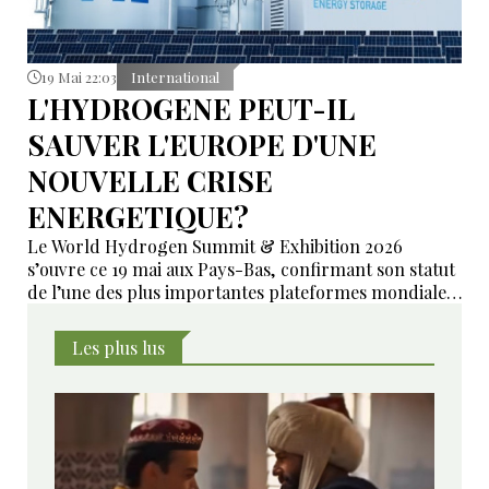
19 Mai 22:03
International
L'HYDROGENE PEUT-IL
SAUVER L'EUROPE D'UNE
NOUVELLE CRISE
ENERGETIQUE?
Le World Hydrogen Summit & Exhibition 2026
s’ouvre ce 19 mai aux Pays-Bas, confirmant son statut
de l’une des plus importantes plateformes mondiales
consacrées à l’énergie hydrogène, aux
infrastructures, aux investissements et à la
Les plus lus
décarbonation industrielle.