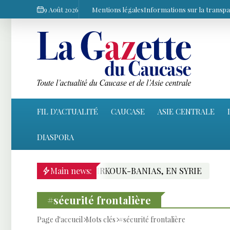
9 Août 2026
Mentions légales
Informations sur la transp
FIL D'ACTUALITÉ
CAUCASE
ASIE CENTRALE
DIASPORA
ÉODUC RIVAL KIRKOUK-BANIAS, EN SYRIE
Main news:
ANKAR
#sécurité frontalière
Page d'accueil
Mots clés
#sécurité frontalière