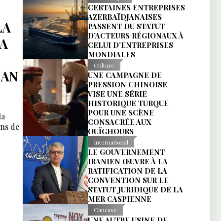
CERTAINES ENTREPRISES
AZERBAÏDJANAISES
LA
PASSENT DU STATUT
D’ACTEURS RÉGIONAUX À
LA
CELUI D’ENTREPRISES
MONDIALES
Culture
JAN
UNE CAMPAGNE DE
PRESSION CHINOISE
VISE UNE SÉRIE
HISTORIQUE TURQUE
POUR UNE SCÈNE
la
CONSACRÉE AUX
ons de
OUÏGHOURS
International
LE GOUVERNEMENT
IRANIEN ŒUVRE À LA
RATIFICATION DE LA
CONVENTION SUR LE
STATUT JURIDIQUE DE LA
MER CASPIENNE
Caucase
UNE AUTRE USINE DE