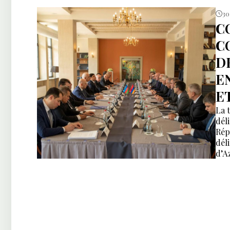
30
C
C
D
E
E
La 
dél
Rép
dél
d’A
cop
Agh