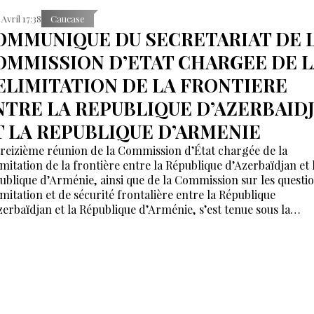
 Avril 17:38
Caucase
OMMUNIQUE DU SECRETARIAT DE 
OMMISSION D’ETAT CHARGEE DE 
ELIMITATION DE LA FRONTIERE
NTRE LA REPUBLIQUE D’AZERBAID
T LA REPUBLIQUE D’ARMENIE
treizième réunion de la Commission d’État chargée de la
imitation de la frontière entre la République d’Azerbaïdjan et 
ublique d’Arménie, ainsi que de la Commission sur les questi
imitation et de sécurité frontalière entre la République
zerbaïdjan et la République d’Arménie, s’est tenue sous la
résidence de Chahin Moustafaïev et de Mher Grigoryan à
veran, en République d’Arménie.