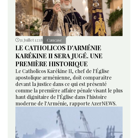
31 Juillet 12:18
Caucase
LE CATHOLICOS D'ARMÉNIE
KARÉKINE II SERA JUGÉ. UNE
PREMIÈRE HISTORIQUE
Le Catholicos Karékine II, chef de l'Église
apostolique arménienne, doit comparaître
devant la justice dans ce qui est présenté
comme la première affaire pénale visant le plus
haut dignitaire de l'Église dans l'histoire
moderne de l'Arménie, rapporte AzerNEWS.