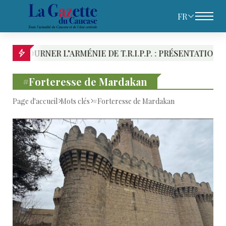
FR
ER L’ARMÉNIE DE T.R.I.P.P. : PRÉSENTATION DES RIVA
#Forteresse de Mardakan
Page d'accueil
Mots clés
#Forteresse de Mardakan