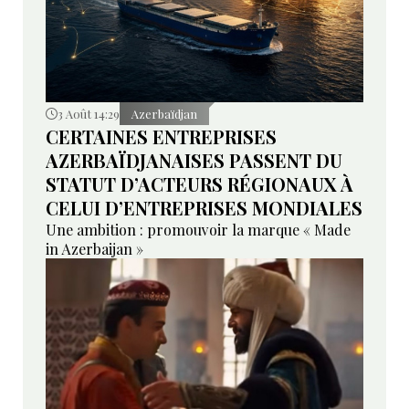
3 Août 14:29
Azerbaïdjan
CERTAINES ENTREPRISES
AZERBAÏDJANAISES PASSENT DU
STATUT D’ACTEURS RÉGIONAUX À
CELUI D’ENTREPRISES MONDIALES
Une ambition : promouvoir la marque « Made
in Azerbaijan »