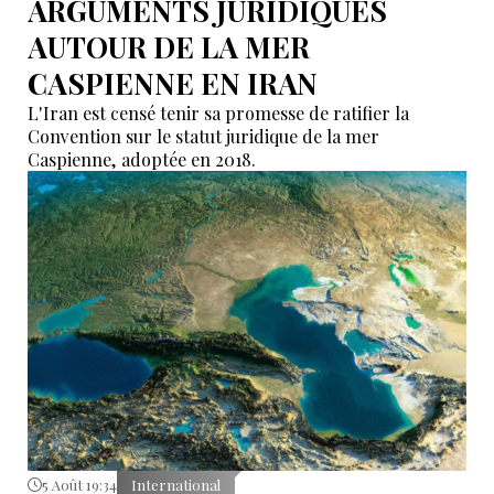
ARGUMENTS JURIDIQUES
AUTOUR DE LA MER
CASPIENNE EN IRAN
L'Iran est censé tenir sa promesse de ratifier la
Convention sur le statut juridique de la mer
Caspienne, adoptée en 2018.
5 Août 19:34
International