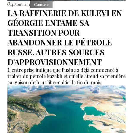
4 Août 11:11
Caucase
LA RAFFINERIE DE KULEVI EN
GÉORGIE ENTAME SA
TRANSITION POUR
ABANDONNER LE PÉTROLE
RUSSE. AUTRES SOURCES
D'APPROVISIONNEMENT
L'entreprise indique que l'usine a déjà commencé à
traiter du pétrole kazakh et qu'elle attend sa première
cargaison de brut libyen d'ici la fin du mois.