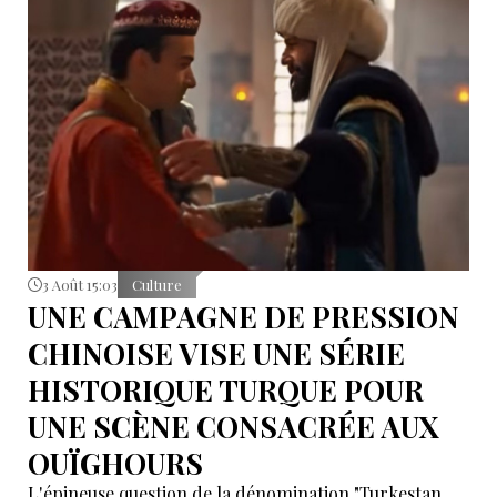
3 Août 15:03
Culture
UNE CAMPAGNE DE PRESSION
CHINOISE VISE UNE SÉRIE
HISTORIQUE TURQUE POUR
UNE SCÈNE CONSACRÉE AUX
OUÏGHOURS
L'épineuse question de la dénomination "Turkestan