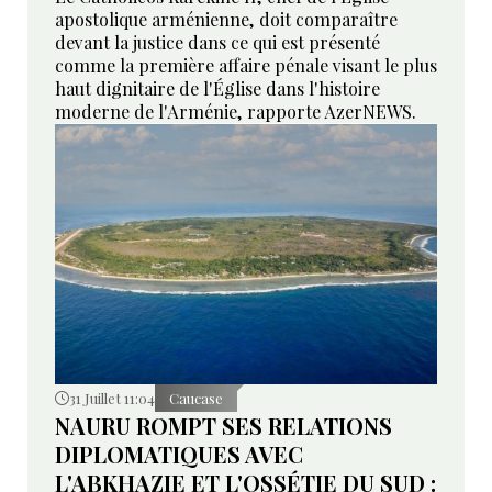
apostolique arménienne, doit comparaître
devant la justice dans ce qui est présenté
comme la première affaire pénale visant le plus
haut dignitaire de l'Église dans l'histoire
moderne de l'Arménie, rapporte AzerNEWS.
31 Juillet 11:04
Caucase
NAURU ROMPT SES RELATIONS
DIPLOMATIQUES AVEC
L'ABKHAZIE ET L'OSSÉTIE DU SUD :