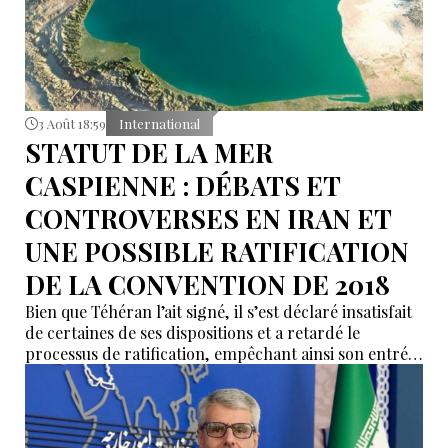
3 Août 18:59
International
STATUT DE LA MER
CASPIENNE : DÉBATS ET
CONTROVERSES EN IRAN ET
UNE POSSIBLE RATIFICATION
DE LA CONVENTION DE 2018
Bien que Téhéran l’ait signé, il s’est déclaré insatisfait
de certaines de ses dispositions et a retardé le
processus de ratification, empêchant ainsi son entrée
en vigueur sur le plan juridique.