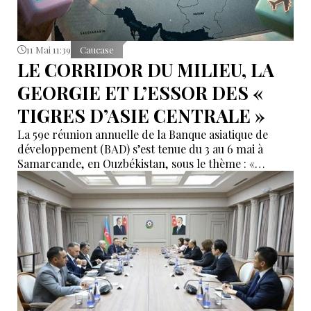
11 Mai 11:39
Caucase
LE CORRIDOR DU MILIEU, LA
GEORGIE ET L’ESSOR DES «
TIGRES D’ASIE CENTRALE »
La 59e réunion annuelle de la Banque asiatique de
développement (BAD) s’est tenue du 3 au 6 mai à
Samarcande, en Ouzbékistan, sous le thème : «
Carrefour du progrès : vers un avenir régional
interconnecté ». Le choix de cette ville historique n’a
rien d’anodin. Carrefour des civilisations depuis des
siècles, Samarcande symbolise aujourd’hui le
déplacement progressif du centre de gravité
économique mondial vers l’intérieur du continent
asiatique.