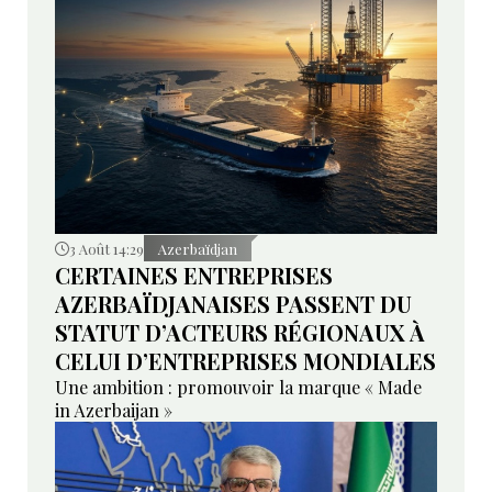
3 Août 14:29
Azerbaïdjan
CERTAINES ENTREPRISES
AZERBAÏDJANAISES PASSENT DU
STATUT D’ACTEURS RÉGIONAUX À
CELUI D’ENTREPRISES MONDIALES
Une ambition : promouvoir la marque « Made
in Azerbaijan »