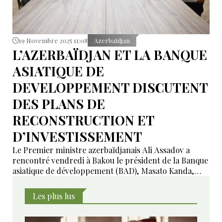
19 Novembre 2025 11:08
Azerbaïdjan
L’AZERBAÏDJAN ET LA BANQUE
ASIATIQUE DE
DEVELOPPEMENT DISCUTENT
DES PLANS DE
RECONSTRUCTION ET
D’INVESTISSEMENT
Le Premier ministre azerbaïdjanais Ali Assadov a
rencontré vendredi à Bakou le président de la Banque
asiatique de développement (BAD), Masato Kanda,
pour examiner les programmes destinés à soutenir la
reconstruction et la relance économique des
Les plus lus
territoires azerbaïdjanais libérés de l’occupation
arménienne, ainsi que pour évaluer le potentiel