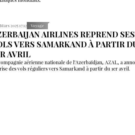
 Mars 2025 17:12
Voyage
ZERBAIJAN AIRLINES REPREND SES
OLS VERS SAMARKAND À PARTIR D
ER AVRIL
compagnie aérienne nationale de l'Azerbaïdjan, AZAL, a anno
rise des vols réguliers vers Samarkand à partir du 1er avril.