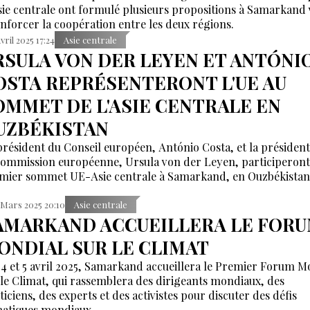
sie centrale ont formulé plusieurs propositions à Samarkand 
enforcer la coopération entre les deux régions.
Avril 2025 17:24
Asie centrale
RSULA VON DER LEYEN ET ANTÓNI
OSTA REPRÉSENTERONT L'UE AU
OMMET DE L'ASIE CENTRALE EN
UZBÉKISTAN
président du Conseil européen, António Costa, et la présiden
Commission européenne, Ursula von der Leyen, participeront
mier sommet UE-Asie centrale à Samarkand, en Ouzbékistan
 Mars 2025 20:10
Asie centrale
AMARKAND ACCUEILLERA LE FOR
ONDIAL SUR LE CLIMAT
 4 et 5 avril 2025, Samarkand accueillera le Premier Forum M
 le Climat, qui rassemblera des dirigeants mondiaux, des
ticiens, des experts et des activistes pour discuter des défis
matiques mondiaux.