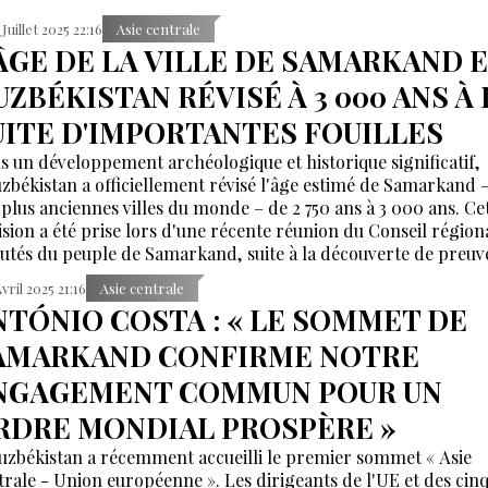
 Juillet 2025 22:16
Asie centrale
'ÂGE DE LA VILLE DE SAMARKAND 
UZBÉKISTAN RÉVISÉ À 3 000 ANS À 
UITE D'IMPORTANTES FOUILLES
s un développement archéologique et historique significatif,
uzbékistan a officiellement révisé l'âge estimé de Samarkand –
 plus anciennes villes du monde – de 2 750 ans à 3 000 ans. Ce
ision a été prise lors d'une récente réunion du Conseil région
utés du peuple de Samarkand, suite à la découverte de preuv
vaincantes lors des fouilles en cours.
Avril 2025 21:16
Asie centrale
NTÓNIO COSTA : « LE SOMMET DE
AMARKAND CONFIRME NOTRE
NGAGEMENT COMMUN POUR UN
RDRE MONDIAL PROSPÈRE »
uzbékistan a récemment accueilli le premier sommet « Asie
trale - Union européenne ». Les dirigeants de l'UE et des cin