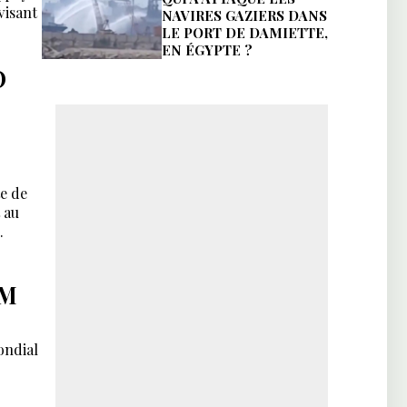
visant
NAVIRES GAZIERS DANS
LE PORT DE DAMIETTE,
EN ÉGYPTE ?
O
te de
 au
.
UM
ondial