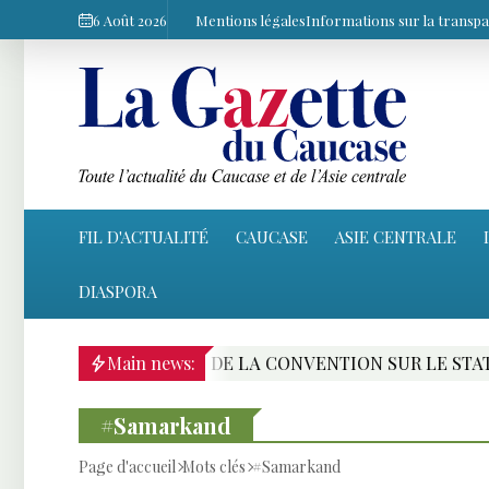
6 Août 2026
Mentions légales
Informations sur la transp
FIL D'ACTUALITÉ
CAUCASE
ASIE CENTRALE
DIASPORA
TIFICATION DE LA CONVENTION SUR LE STATUT DE LA ME
Main news:
#Samarkand
Page d'accueil
Mots clés
#Samarkand