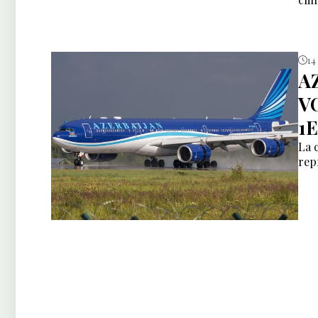
14
A
V
1
La 
rep