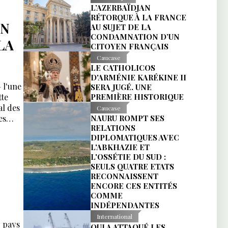
L’AZERBAÏDJAN
RÉTORQUE À LA FRANCE
EN
AU SUJET DE LA
CONDAMNATION D’UN
LA
CITOYEN FRANÇAIS
Caucase
LE CATHOLICOS
D'ARMÉNIE KARÉKINE II
 l'une
SERA JUGÉ. UNE
tte
PREMIÈRE HISTORIQUE
al des
Caucase
es
NAURU ROMPT SES
RELATIONS
DIPLOMATIQUES AVEC
L'ABKHAZIE ET
L'OSSÉTIE DU SUD :
SEULS QUATRE ETATS
RECONNAISSENT
ENCORE CES ENTITÉS
COMME
INDÉPENDANTES
International
q pays
QUI A ATTAQUÉ LES