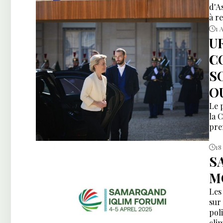
d'A
à r
1 
U
C
S
O
Le 
la 
pre
18
S
M
Les
sur
poli
cli