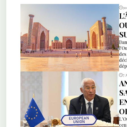
30
L
O
S
Dan
l'O
des
déc
dép
con
7 
A
S
E
O
L'O
cen