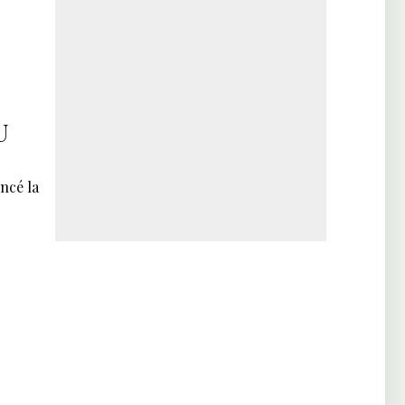
U
ncé la