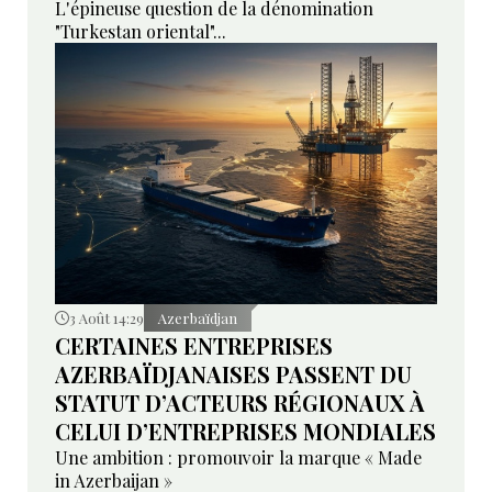
L'épineuse question de la dénomination
"Turkestan oriental"...
3 Août 14:29
Azerbaïdjan
CERTAINES ENTREPRISES
AZERBAÏDJANAISES PASSENT DU
STATUT D’ACTEURS RÉGIONAUX À
CELUI D’ENTREPRISES MONDIALES
Une ambition : promouvoir la marque « Made
in Azerbaijan »