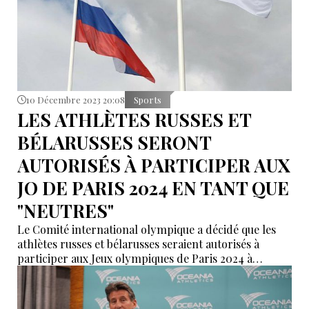
10 Décembre 2023 20:08
Sports
LES ATHLÈTES RUSSES ET
BÉLARUSSES SERONT
AUTORISÉS À PARTICIPER AUX
JO DE PARIS 2024 EN TANT QUE
"NEUTRES"
Le Comité international olympique a décidé que les
athlètes russes et bélarusses seraient autorisés à
participer aux Jeux olympiques de Paris 2024 à
condition qu'ils ne soutiennent pas la guerre en
Ukraine.