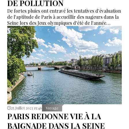
DE POLLUTION
De fortes pluies ont entravé les tentatives d'évaluation
de l'aptitude de Paris à accueillir des nageurs dans la
Seine lors des Jeux olympiques d'été de l'année
prochaine, mais les responsables des Jeux insistent
sur le fait que la voie d'eau sera améliorée en 2024.
25 Juillet 2023 15:46
Voyage
PARIS REDONNE VIE À LA
BAIGNADE DANS LA SEINE