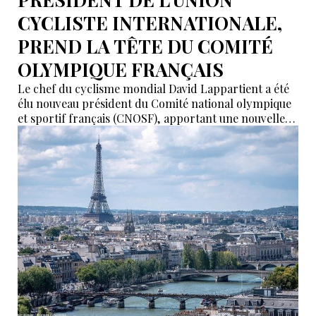
CYCLISTE INTERNATIONALE,
PREND LA TÊTE DU COMITÉ
OLYMPIQUE FRANÇAIS
Le chef du cyclisme mondial David Lappartient a été
élu nouveau président du Comité national olympique
et sportif français (CNOSF), apportant une nouvelle
vague d'optimisme et un appel à l'unité alors que
Paris se prépare à accueillir les Jeux olympiques de
2024.