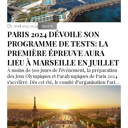
7 Avril 2023 21:24
Sports
PARIS 2024 DÉVOILE SON
PROGRAMME DE TESTS: LA
PREMIÈRE ÉPREUVE AURA
LIEU À MARSEILLE EN JUILLET
À moins de 500 jours de l’événement, la préparation
des Jeux Olympiques et Paralympiques de Paris 2024
s’accélère. Dès cet été, le comité d’organisation Paris
2024 entame son programme de tests sur plusieurs
des sites qui accueilleront des compétitions
olympiques et paralympiques.