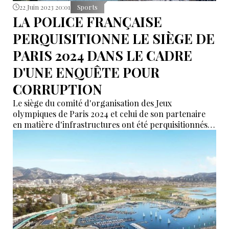
22 Juin 2023 20:01
Sports
LA POLICE FRANÇAISE
PERQUISITIONNE LE SIÈGE DE
PARIS 2024 DANS LE CADRE
D'UNE ENQUÊTE POUR
CORRUPTION
Le siège du comité d'organisation des Jeux
olympiques de Paris 2024 et celui de son partenaire
en matière d'infrastructures ont été perquisitionnés
par la police française dans le cadre d'enquêtes sur
des allégations de détournement de fonds publics et
de favoritisme, indiquent les procureurs.