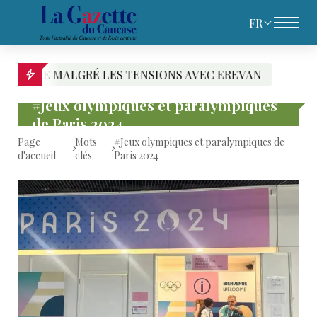
FR
ENSIONS AVEC EREVAN
PACHINIAN DESIGNE LE
#Jeux olympiques et paralympiques
de Paris 2024
Page
Mots
#Jeux olympiques et paralympiques de
d'accueil
clés
Paris 2024