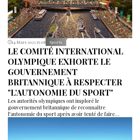
14 Mars 2023 15:08
Sports
LE COMITÉ INTERNATIONAL
OLYMPIQUE EXHORTE LE
GOUVERNEMENT
BRITANNIQUE À RESPECTER
"L'AUTONOMIE DU SPORT"
Les autorités olympiques ont imploré le
gouvernement britannique de reconnaître
l'autonomie du sport après avoir tenté de faire
pression sur les sponsors au sujet d'un itinéraire
potentiel permettant aux athlètes russes et biélorusses
de participer aux prochains Jeux olympiques de Paris.