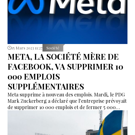
15 Mars 2023 11:27
Société
META, LA SOCIÉTÉ MÈRE DE
FACEBOOK, VA SUPPRIMER 10
000 EMPLOIS
SUPPLÉMENTAIRES
Meta supprime à nouveau des emplois. Mardi, le PDG
Mark Zuckerberg a déclaré que l'entreprise prévoyait
de supprimer 10 000 emplois et de fermer 5 000
postes vacants. En novembre, le géant des médias
sociaux a licencié environ 11 000 salariés.