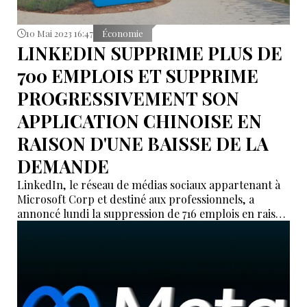
10 Mai 2023 16:47
Économie
LINKEDIN SUPPRIME PLUS DE
700 EMPLOIS ET SUPPRIME
PROGRESSIVEMENT SON
APPLICATION CHINOISE EN
RAISON D'UNE BAISSE DE LA
DEMANDE
LinkedIn, le réseau de médias sociaux appartenant à
Microsoft Corp et destiné aux professionnels, a
annoncé lundi la suppression de 716 emplois en raison
d'une baisse de la demande, tout en fermant son
application d'emploi axée sur la Chine.