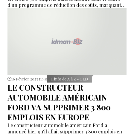
d'un programme de réduction des coûts, marquant
ainsi le plus grand licenciement à frapper l'industrie
des télécommunications.
16 Février 2023 11:40
L’info de A à Z - OLD
LE CONSTRUCTEUR
AUTOMOBILE AMÉRICAIN
FORD VA SUPPRIMER 3 800
EMPLOIS EN EUROPE
Le constructeur automobile américain Ford a
annoncé hier qu'il allait supprimer 3 800 emplois en